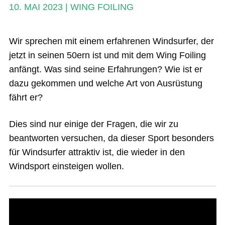
öffn
10. MAI 2023
|
WING FOILING
Unte
Das Magazin
öffn
Stand Up Magazin TV
Wir sprechen mit einem erfahrenen Windsurfer, der
jetzt in seinen 50ern ist und mit dem Wing Foiling
SPOT FINDER
anfängt. Was sind seine Erfahrungen? Wie ist er
Mein Konto
dazu gekommen und welche Art von Ausrüstung
fährt er?
Dies sind nur einige der Fragen, die wir zu
beantworten versuchen, da dieser Sport besonders
für Windsurfer attraktiv ist, die wieder in den
Windsport einsteigen wollen.