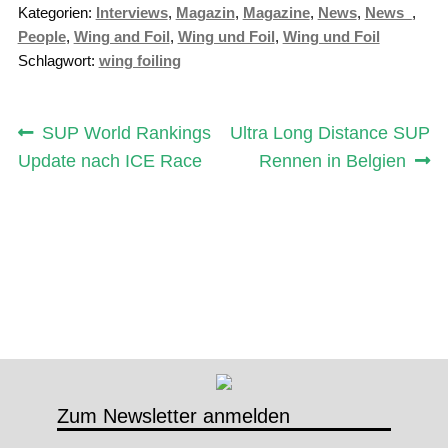
Kategorien:
Interviews
,
Magazin
,
Magazine
,
News
,
News_
,
People
,
Wing and Foil
,
Wing und Foil
,
Wing und Foil
Schlagwort:
wing foiling
Beitragsnavigation
Vorheriger
Nächster
SUP World Rankings
Ultra Long Distance SUP
Beitrag:
Beitrag:
Update nach ICE Race
Rennen in Belgien
Zum Newsletter anmelden