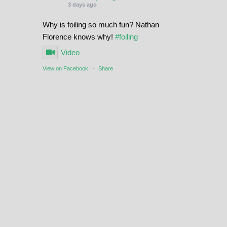
3 days ago
Why is foiling so much fun? Nathan
Florence knows why!
#foiling
Video
View on Facebook
·
Share