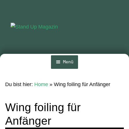
Zur
Zum
Navigation
Inhalt
springen
springen
Menü
Home
Du bist hier:
Home
»
Wing foiling für Anfänger
Unte
News
öffn
Wing und Foil
Wing foiling für
SUP-Events
Anfänger
Unte
Ratgeber