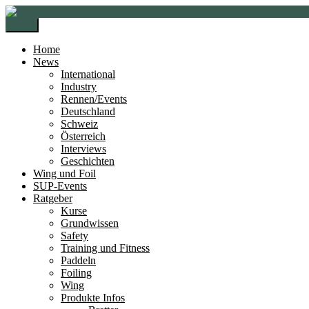
Zur
Zum
Navigation
Inhalt
Menü
springen
springen
Home
News
International
Industry
Rennen/Events
Deutschland
Schweiz
Österreich
Interviews
Geschichten
Wing und Foil
SUP-Events
Ratgeber
Kurse
Grundwissen
Safety
Training und Fitness
Paddeln
Foiling
Wing
Produkte Infos