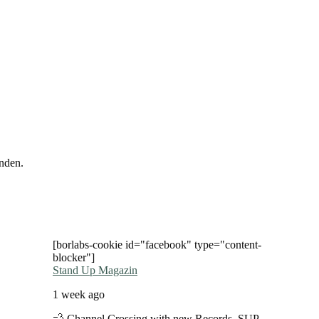
nden.
[borlabs-cookie id="facebook" type="content-
blocker"]
Stand Up Magazin
1 week ago
💨 Channel Crossing with new Records. SUP