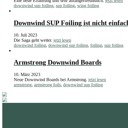
Eine neue Erfahrung und sehr anfängerfreundlich.
jetzt lesen
downwind sup foiling
,
sup foiling
,
wing foiling
Downwind SUP Foiling ist nicht einfac
10. Juli 2023
Die Saga geht weiter.
jetzt lesen
downwind foiling
,
downwind sup foiling
,
foiling
,
sup foiling
Armstrong Downwind Boards
10. März 2023
Neue Downwind Boards bei Armstrong.
jetzt lesen
armstrong
,
armstrong foils
,
downwind sup foiling
standupmagazin
standupmagazin
Nov. 28
standupmagazin
Forever missed, never forgotten! 💔
SeyChelle @s
Nov. 23
standupmagazin
Amazing day for Katniss Paris she mast the 🥇
Faster than th
Nov. 18
standupmagazin
@amandine_chazot
This will be so much fun.
Natio
interview on Yo
Okt. 23
surprise of the day. @katniss_volitant #planetsup
solid win tod
Crazy momen
Sep. 23