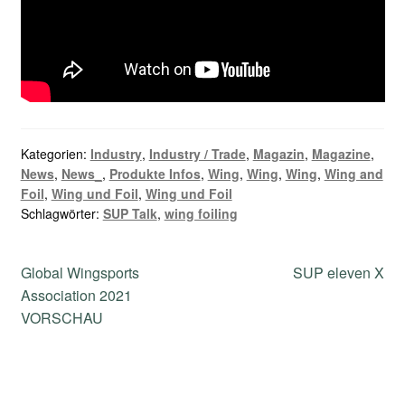
Kategorien:
Industry
,
Industry / Trade
,
Magazin
,
Magazine
,
News
,
News_
,
Produkte Infos
,
Wing
,
Wing
,
Wing
,
Wing and
Foil
,
Wing und Foil
,
Wing und Foil
Schlagwörter:
SUP Talk
,
wing foiling
Beitragsnavigation
Vorheriger
Nächster
Global Wingsports
SUP eleven X
Beitrag:
Beitrag:
Association 2021
VORSCHAU