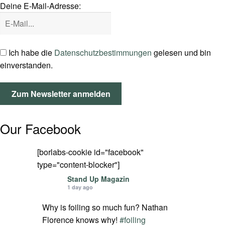
Deine E-Mail-Adresse:
SPOT FINDER
Mein Konto
Ich habe die
Datenschutzbestimmungen
gelesen und bin
einverstanden.
Our Facebook
[borlabs-cookie id="facebook"
type="content-blocker"]
Stand Up Magazin
1 day ago
Why is foiling so much fun? Nathan
Florence knows why!
#foiling