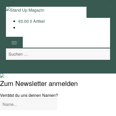
Zur
Zum
Menü
Navigation
Inhalt
€
0.00
0 Artikel
springen
springen
Home
News
Suchen
Wing und Foil
nach:
SUP-Events
Ratgeber
Zum Newsletter anmelden
Das Magazin
Verrätst du uns deinen Namen?
Stand Up Magazin TV