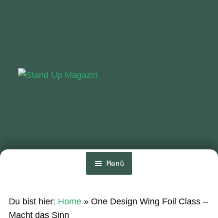
Zur
Zum
Navigation
Inhalt
springen
springen
Menü
Home
Du bist hier:
Home
»
One Design Wing Foil Class –
News
Macht das Sinn