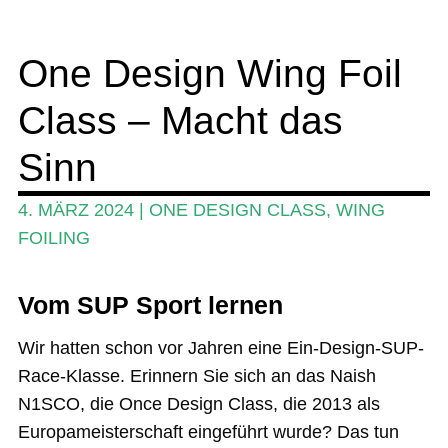
Wing und Foil
One Design Wing Foil
SUP-Events
Class – Macht das
Ratgeber
Das Magazin
Sinn
Stand Up Magazin TV
4. MÄRZ 2024
|
ONE DESIGN CLASS
,
WING
SPOT FINDER
FOILING
Mein Konto
Vom SUP Sport
lernen
Wir hatten schon vor Jahren eine Ein-Design-SUP-
Race-Klasse. Erinnern Sie sich an das Naish
N1SCO, die Once Design Class, die 2013 als
Europameisterschaft eingeführt wurde? Das tun