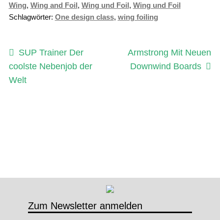
Wing
,
Wing and Foil
,
Wing und Foil
,
Wing und Foil
Schlagwörter:
One design class
,
wing foiling
Beitragsnavigation
Vorheriger
Nächster
SUP Trainer Der
Armstrong Mit Neuen
Beitrag:
Beitrag:
coolste Nebenjob der
Downwind Boards
Welt
Zum Newsletter anmelden