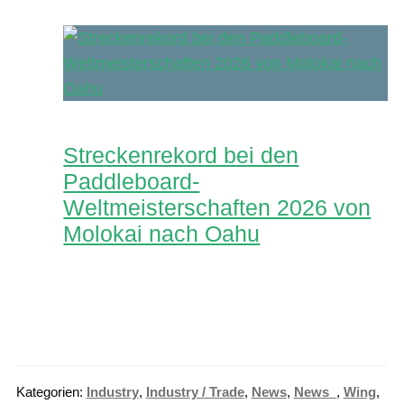
Streckenrekord bei den
Paddleboard-
Weltmeisterschaften 2026 von
Molokai nach Oahu
Kategorien:
Industry
,
Industry / Trade
,
News
,
News_
,
Wing
,