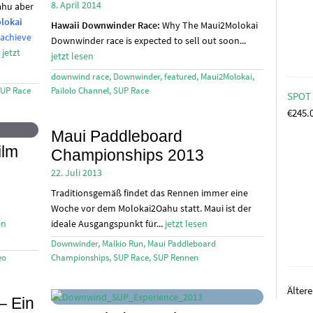
8. April 2014
ahu aber
lokai
Hawaii
Downwinder Race:
Why The Maui2Molokai
 achieve
Downwinder race is expected to sell out soon...
jetzt
jetzt lesen
downwind race
,
Downwinder
,
featured
,
Maui2Molokai
,
UP Race
Pailolo Channel
,
SUP Race
SPOT 
€
245.
Maui Paddleboard
ilm
Championships 2013
22. Juli 2013
Traditionsgemäß findet das Rennen immer eine
Woche vor dem Molokai2Oahu statt. Maui ist der
en
ideale Ausgangspunkt für...
jetzt lesen
Downwinder
,
Malkio Run
,
Maui Paddleboard
eo
Championships
,
SUP Race
,
SUP Rennen
Älter
– Ein