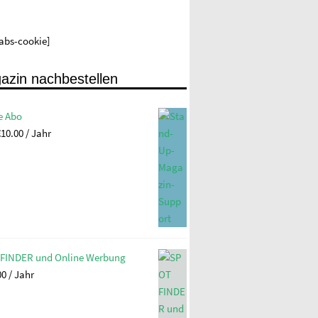
labs-cookie]
azin nachbestellen
e Abo
€
10.00
/ Jahr
FINDER und Online Werbung
00
/ Jahr