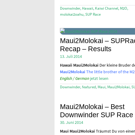
Downwinder
,
Hawaii
,
Kaiwi Channel
,
M2O
,
molokai2oahu
,
SUP Race
Maui2Molokai – SUPRa
Recap – Results
13. Juli 2014
Hawaii
Maui2Molokai
Der kleine Bruder de
Maui2Molokai
The little brother of the M2O
English / German
jetzt lesen
Downwinder
,
featured
,
Maui
,
Maui2Molokai
,
S
Maui2Molokai – Best
Downwinder SUP Race
30. Juni 2014
Maui
Maui2Molokai
Träumst Du von eine