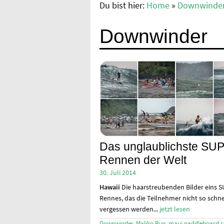
Du bist hier:
Home
»
Downwinde
Downwinder
Das unglaublichste SU
Rennen der Welt
30. Juli 2014
Hawaii
Die haarstreubenden Bilder eins S
Rennes, das die Teilnehmer nicht so schne
vergessen werden...
jetzt lesen
Downwinder
,
Maliko Run
,
maui paddleboard r