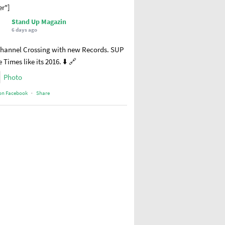
er"]
Stand Up Magazin
6 days ago
hannel Crossing with new Records. SUP
 Times like its 2016. ⬇️ 🔗
Photo
on Facebook
·
Share