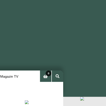
0
 Magazin TV
Arti
kel