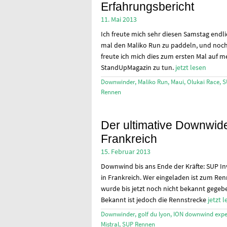
Erfahrungsbericht
11. Mai 2013
Ich freute mich sehr diesen Samstag endli
mal den Maliko Run zu paddeln, und noc
freute ich mich dies zum ersten Mal auf m
StandUpMagazin zu tun.
jetzt lesen
Downwinder
,
Maliko Run
,
Maui
,
Olukai Race
,
S
Rennen
Der ultimative Downwide
Frankreich
15. Februar 2013
Downwind bis ans Ende der Kräfte: SUP Inv
in Frankreich. Wer eingeladen ist zum Re
wurde bis jetzt noch nicht bekannt gegeb
Bekannt ist jedoch die Rennstrecke
jetzt 
Downwinder
,
golf du lyon
,
ION downwind expe
Mistral
,
SUP Rennen