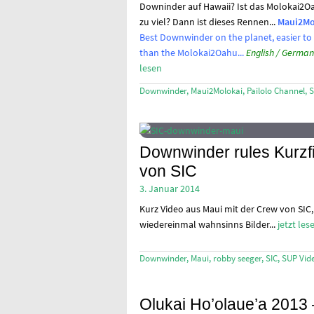
Downinder auf Hawaii? Ist das Molokai2O
zu viel? Dann ist dieses Rennen...
Maui2Mo
Best Downwinder on the planet, easier to
than the Molokai2Oahu...
English / German
lesen
Downwinder
,
Maui2Molokai
,
Pailolo Channel
,
S
Downwinder rules Kurzf
von SIC
3. Januar 2014
Kurz Video aus Maui mit der Crew von SIC,
wiedereinmal wahnsinns Bilder...
jetzt les
Downwinder
,
Maui
,
robby seeger
,
SIC
,
SUP Vid
Olukai Ho’olaue’a 2013 