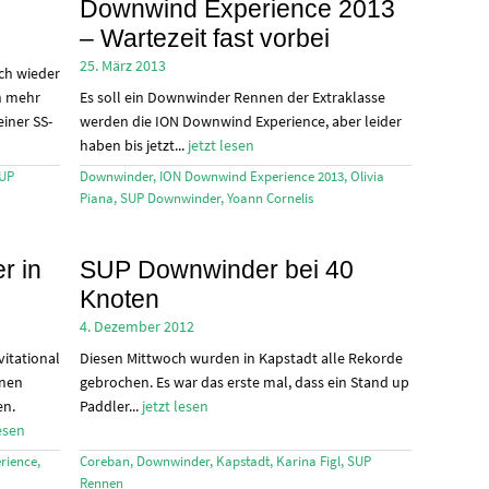
Downwind Experience 2013
– Wartezeit fast vorbei
25. März 2013
ch wieder
h mehr
Es soll ein Downwinder Rennen der Extraklasse
einer SS-
werden die ION Downwind Experience, aber leider
haben bis jetzt...
jetzt lesen
UP
Downwinder
,
ION Downwind Experience 2013
,
Olivia
Piana
,
SUP Downwinder
,
Yoann Cornelis
r in
SUP Downwinder bei 40
Knoten
4. Dezember 2012
itational
Diesen Mittwoch wurden in Kapstadt alle Rekorde
nnen
gebrochen. Es war das erste mal, dass ein Stand up
en.
Paddler...
jetzt lesen
lesen
rience
,
Coreban
,
Downwinder
,
Kapstadt
,
Karina Figl
,
SUP
Rennen