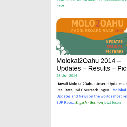
Race
Molokai2Oahu 2014 –
Updates – Results – Pic
23. Juli 2014
Hawaii
Molokai2Oahu:
Unsere Updates un
Resultate und Überraschungen...
Molokai
Updates and News on the worlds most re
SUP Race...
English / German
jetzt lesen