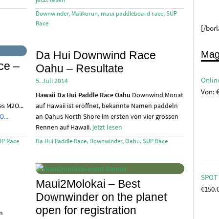
Downwinder
,
Malikorun
,
maui paddleboard race
,
SUP
Race
[/bor
Da Hui Downwind Race
Mag
ce –
Oahu – Resultate
Onlin
5. Juli 2014
Von:
Hawaii
Da Hui Paddle Race Oahu
Downwind Monat
s M2O...
auf Hawaii ist eröffnet, bekannte Namen paddeln
...
an Oahus North Shore im ersten von vier grossen
Rennen auf Hawaii.
jetzt lesen
UP Race
Da Hui Paddle Race
,
Downwinder
,
Oahu
,
SUP Race
SPOT 
Maui2Molokai – Best
€
150.
Downwinder on the planet
open for registration
m