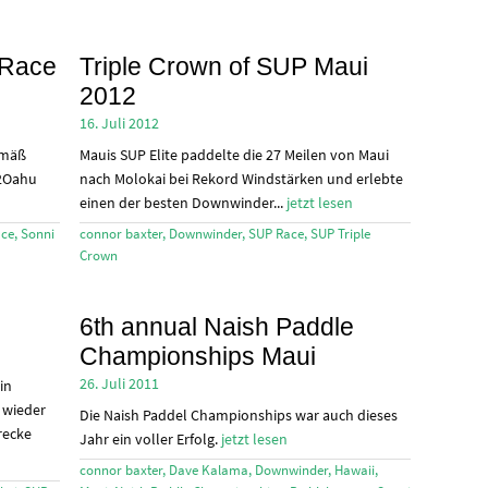
 Race
Triple Crown of SUP Maui
2012
16. Juli 2012
emäß
Mauis SUP Elite paddelte die 27 Meilen von Maui
2Oahu
nach Molokai bei Rekord Windstärken und erlebte
einen der besten Downwinder...
jetzt lesen
ace
,
Sonni
connor baxter
,
Downwinder
,
SUP Race
,
SUP Triple
Crown
6th annual Naish Paddle
Championships Maui
26. Juli 2011
in
 wieder
Die Naish Paddel Championships war auch dieses
recke
Jahr ein voller Erfolg.
jetzt lesen
connor baxter
,
Dave Kalama
,
Downwinder
,
Hawaii
,