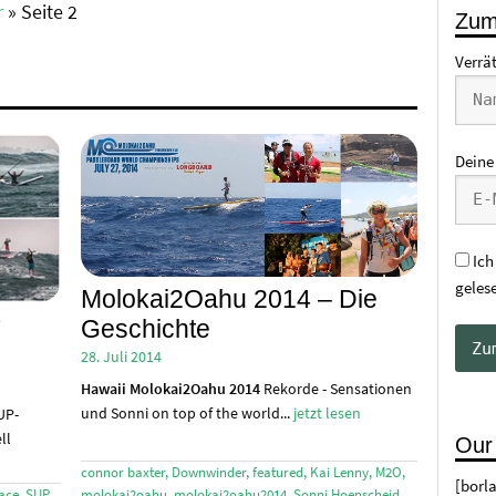
r
»
Seite 2
Zum
Verrä
Deine
Ich
geles
Molokai2Oahu 2014 – Die
P
Geschichte
28. Juli 2014
Hawaii
Molokai2Oahu 2014
Rekorde - Sensationen
und Sonni on top of the world...
jetzt lesen
UP-
ll
Our
connor baxter
,
Downwinder
,
featured
,
Kai Lenny
,
M2O
,
[borl
ace
,
SUP
molokai2oahu
,
molokai2oahu2014
,
Sonni Hoenscheid
,