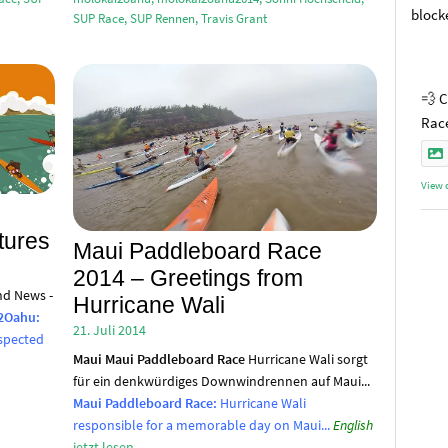
block
SUP Race
,
SUP Rennen
,
Travis Grant
💨 C
Race
View 
tures
Maui Paddleboard Race
2014 – Greetings from
d News -
Hurricane Wali
2Oahu:
21. Juli 2014
spected
Maui
Maui Paddleboard Race
Hurricane Wali sorgt
für ein denkwürdiges Downwindrennen auf Maui...
Maui Paddleboard Race:
Hurricane Wali
responsible for a memorable day on Maui...
English
jetzt lesen