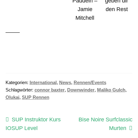
Paddeln –
geben dir
Jamie
den Rest
Mitchell
——–
Kategorien:
International
,
News
,
Rennen/Events
Schlagwörter:
connor baxter
,
Downwinder
,
Maliko Gulch
,
Olukai
,
SUP Rennen
Beitragsnavigation
Vorheriger
Nächster
SUP Instruktor Kurs
Bise Noire Surfclassic
Beitrag:
Beitrag:
IOSUP Level
Murten