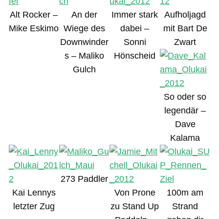
Alt Rocker –
An der
Immer stark
Aufholjagd
Mike Eskimo
Wiege des
dabei –
mit Bart De
Downwinder
Sonni
Zwart
s – Maliko
Hönscheid
Gulch
So oder so
legendär –
Dave
Kalama
273 Paddler
Kai Lennys
Von Prone
100m am
letzter Zug
zu Stand Up
Strand