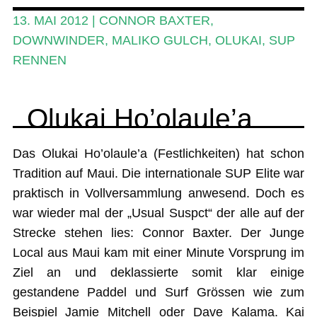
SUP-Events
13. MAI 2012
|
CONNOR BAXTER
,
Ratgeber
DOWNWINDER
,
MALIKO GULCH
,
OLUKAI
,
SUP
RENNEN
Das Magazin
Stand Up Magazin TV
Olukai Ho’olaule’a
SPOT FINDER
Das Olukai Ho’olaule’a (Festlichkeiten) hat schon
Mein Konto
Tradition auf Maui. Die internationale SUP Elite war
praktisch in Vollversammlung anwesend. Doch es
war wieder mal der „Usual Suspct“ der alle auf der
Strecke stehen lies: Connor Baxter. Der Junge
Local aus Maui kam mit einer Minute Vorsprung im
Ziel an und deklassierte somit klar einige
gestandene Paddel und Surf Grössen wie zum
Beispiel Jamie Mitchell oder Dave Kalama. Kai