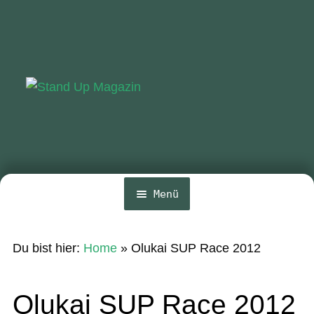
Zur
Zum
Navigation
Inhalt
springen
springen
Menü
Home
Du bist hier:
Home
»
Olukai SUP Race 2012
News
Wing und Foil
Olukai SUP Race 2012