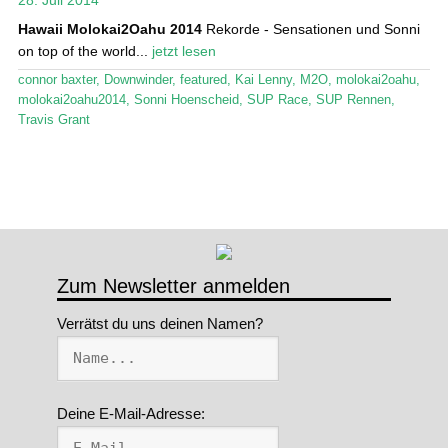
28. Juli 2014
Hawaii
Molokai2Oahu 2014
Rekorde - Sensationen und Sonni
Stand Up Magazin TV
on top of the world...
jetzt lesen
SPOT FINDER
connor baxter
,
Downwinder
,
featured
,
Kai Lenny
,
M2O
,
molokai2oahu
,
molokai2oahu2014
,
Sonni Hoenscheid
,
SUP Race
,
SUP Rennen
,
Mein Konto
Travis Grant
Zum Newsletter anmelden
Verrätst du uns deinen Namen?
Deine E-Mail-Adresse: