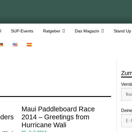
l
SUP-Events
Ratgeber
Das Magazin
Stand Up
Zum
Verrä
Maui Paddleboard Race
Deine
ders
2014 – Greetings from
Hurricane Wali