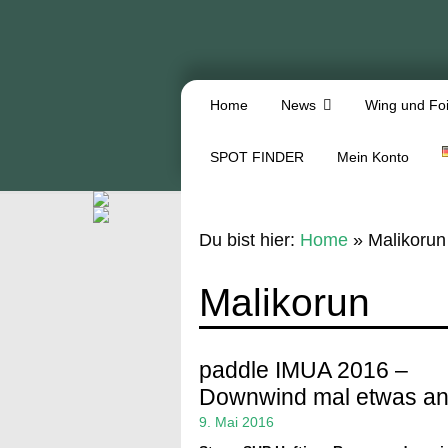
Home
News
Wing und Foi
SPOT FINDER
Mein Konto
Du bist hier:
Home
»
Malikorun
Malikorun
paddle IMUA 2016 –
Downwind mal etwas an
9. Mai 2016