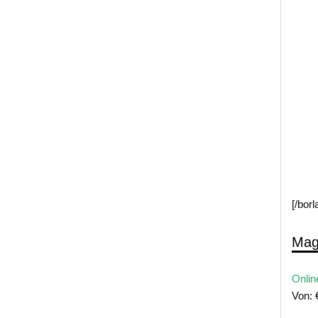
[/bor
Mag
Onlin
Von: