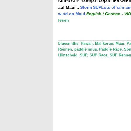
Sturm SUP Heftiger Regen und weni
auf Maui...
Storm SUP
Lots of rain and
wind on Maui
English / German - VI
lesen
bluesmiths
,
Hawaii
,
Malikorun
,
Maui
,
Pa
Rennen
,
paddle imua
,
Paddle Race
,
Son
Hönscheid
,
SUP
,
SUP Race
,
SUP Renne