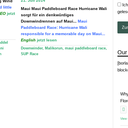
21. Juli 2014
g Wind
Ich
 little
Maui
Maui Paddleboard Race
Hurricane Wali
geles
DEO
jetzt
sorgt für ein denkwürdiges
Downwindrennen auf Maui...
Maui
Paddleboard Race:
Hurricane Wali
responsible for a memorable day on Maui...
English
jetzt lesen
ddel
ni
Downwinder
,
Malikorun
,
maui paddleboard race
,
Our
n
SUP Race
[borl
block
Why
Flo
View