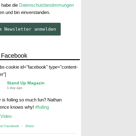
 habe die
Datenschutzbestimmungen
en und bin einverstanden.
 Facebook
abs-cookie id="facebook" type="content-
er"]
Stand Up Magazin
1 day ago
 is foiling so much fun? Nathan
rence knows why!
#foiling
Video
 on Facebook
·
Share