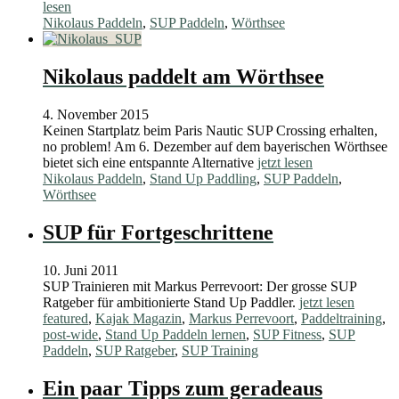
lesen
Nikolaus Paddeln
,
SUP Paddeln
,
Wörthsee
Nikolaus paddelt am Wörthsee
4. November 2015
Keinen Startplatz beim Paris Nautic SUP Crossing erhalten,
no problem! Am 6. Dezember auf dem bayerischen Wörthsee
bietet sich eine entspannte Alternative
jetzt lesen
Nikolaus Paddeln
,
Stand Up Paddling
,
SUP Paddeln
,
Wörthsee
SUP für Fortgeschrittene
10. Juni 2011
SUP Trainieren mit Markus Perrevoort: Der grosse SUP
Ratgeber für ambitionierte Stand Up Paddler.
jetzt lesen
featured
,
Kajak Magazin
,
Markus Perrevoort
,
Paddeltraining
,
post-wide
,
Stand Up Paddeln lernen
,
SUP Fitness
,
SUP
Paddeln
,
SUP Ratgeber
,
SUP Training
Ein paar Tipps zum geradeaus