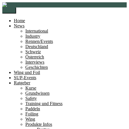
Zur
Zum
Navigation
Inhalt
Menü
springen
springen
Home
News
International
Industry
Rennen/Events
Deutschland
Schweiz
Österreich
Interviews
Geschichten
Wing und Foil
SUP-Events
Ratgeber
Kurse
Grundwissen
Safety
Training und Fitness
Paddeln
Foiling
Wing
Produkte Infos