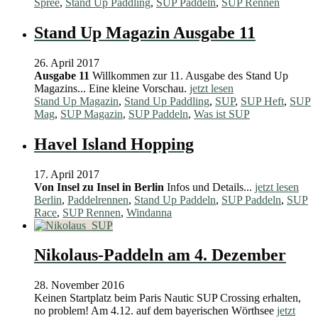
Spree
,
Stand Up Paddling
,
SUP Paddeln
,
SUP Rennen
Stand Up Magazin Ausgabe 11
26. April 2017
Ausgabe 11
Willkommen zur 11. Ausgabe des Stand Up
Magazins... Eine kleine Vorschau.
jetzt lesen
Stand Up Magazin
,
Stand Up Paddling
,
SUP
,
SUP Heft
,
SUP
Mag
,
SUP Magazin
,
SUP Paddeln
,
Was ist SUP
Havel Island Hopping
17. April 2017
Von Insel zu Insel in Berlin
Infos und Details...
jetzt lesen
Berlin
,
Paddelrennen
,
Stand Up Paddeln
,
SUP Paddeln
,
SUP
Race
,
SUP Rennen
,
Windanna
Nikolaus-Paddeln am 4. Dezember
28. November 2016
Keinen Startplatz beim Paris Nautic SUP Crossing erhalten,
no problem! Am 4.12. auf dem bayerischen Wörthsee
jetzt