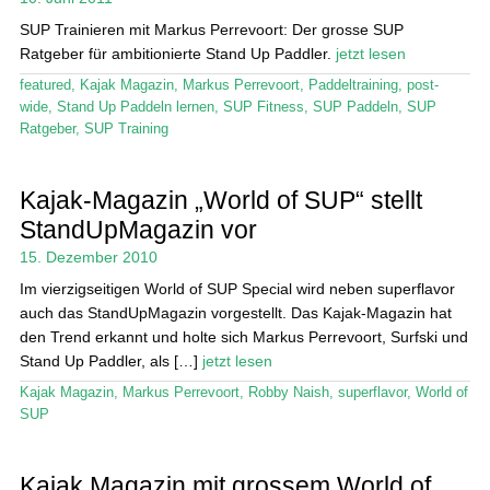
Das Magazin
SUP Trainieren mit Markus Perrevoort: Der grosse SUP
Ratgeber für ambitionierte Stand Up Paddler.
jetzt lesen
Stand Up Magazin TV
featured
,
Kajak Magazin
,
Markus Perrevoort
,
Paddeltraining
,
post-
SPOT FINDER
wide
,
Stand Up Paddeln lernen
,
SUP Fitness
,
SUP Paddeln
,
SUP
Ratgeber
,
SUP Training
Mein Konto
Kajak-Magazin „World of SUP“ stellt
StandUpMagazin vor
15. Dezember 2010
Im vierzigseitigen World of SUP Special wird neben superflavor
auch das StandUpMagazin vorgestellt. Das Kajak-Magazin hat
den Trend erkannt und holte sich Markus Perrevoort, Surfski und
Stand Up Paddler, als […]
jetzt lesen
Kajak Magazin
,
Markus Perrevoort
,
Robby Naish
,
superflavor
,
World of
SUP
Kajak Magazin mit grossem World of