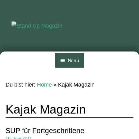
Zur
Zum
Navigation
Inhalt
springen
springen
Menü
Home
Du bist hier:
Home
»
Kajak Magazin
News
Wing und Foil
Kajak Magazin
SUP-Events
Ratgeber
SUP für Fortgeschrittene
10. Juni 2011