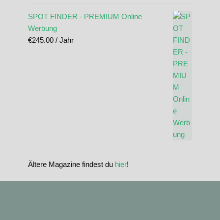
SPOT FINDER - PREMIUM Online
Werbung
€
245.00
/ Jahr
Ältere Magazine findest du
hier
!
standupmagazin
standupmagazin
Nov. 28
standupmagazin
Forever missed, never forgotten! 💔 @amandine_chazot
Nov. 28
standupmagazin
SeyChelle @seychelle.sup calling it. Watch our interview on YouTube