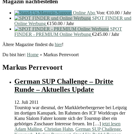
Magazin nachbestellen
Online Abo
Von:
€
10.00
/ Jahr
SPOT FINDER und
Online Werbung
€
150.00
/ Jahr
SPOT
FINDER - PREMIUM Online Werbung
€
245.00
/ Jahr
Ältere Magazine findest du
hier
!
Du bist hier:
Home
»
Markus Perrevoort
Markus Perrevoort
German SUP Challenge – Dritte
Runde – Aktuelles Update
12. Juli 2011
Tourstop war diesmal, der Markkleberbergersee bei Leipzig
im dortigen Kanupark. Im Rahmen des ICF Worldcups der
Kanu Slalom Fahrer konnte sich der Tourstop über ein
gehöriges Zuschauer Interesse freuen. Im […]
jetzt lesen
Adam Malling
,
Christian Hahn
,
German SUP Challenge
,