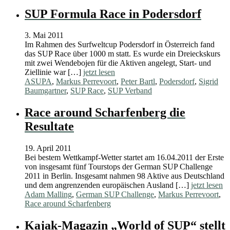
SUP Formula Race in Podersdorf
3. Mai 2011
Im Rahmen des Surfweltcup Podersdorf in Österreich fand
das SUP Race über 1000 m statt. Es wurde ein Dreieckskurs
mit zwei Wendebojen für die Aktiven angelegt, Start- und
Ziellinie war […]
jetzt lesen
ASUPA
,
Markus Perrevoort
,
Peter Bartl
,
Podersdorf
,
Sigrid
Baumgartner
,
SUP Race
,
SUP Verband
Race around Scharfenberg die
Resultate
19. April 2011
Bei bestem Wettkampf-Wetter startet am 16.04.2011 der Erste
von insgesamt fünf Tourstops der German SUP Challenge
2011 in Berlin. Insgesamt nahmen 98 Aktive aus Deutschland
und dem angrenzenden europäischen Ausland […]
jetzt lesen
Adam Malling
,
German SUP Challenge
,
Markus Perrevoort
,
Race around Scharfenberg
Kajak-Magazin „World of SUP“ stellt