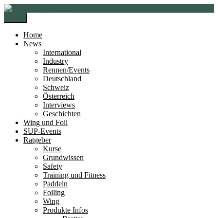
Zur
Zum
Navigation
Inhalt
Menü
springen
springen
Home
News
International
Industry
Rennen/Events
Deutschland
Schweiz
Österreich
Interviews
Geschichten
Wing und Foil
SUP-Events
Ratgeber
Kurse
Grundwissen
Safety
Training und Fitness
Paddeln
Foiling
Wing
Produkte Infos