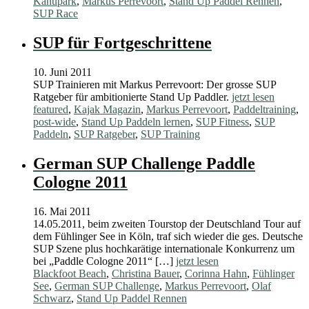
Kanupark
,
Markus Perrevoort
,
Stand Up Paddel Rennen
,
SUP Race
SUP für Fortgeschrittene
10. Juni 2011
SUP Trainieren mit Markus Perrevoort: Der grosse SUP
Ratgeber für ambitionierte Stand Up Paddler.
jetzt lesen
featured
,
Kajak Magazin
,
Markus Perrevoort
,
Paddeltraining
,
post-wide
,
Stand Up Paddeln lernen
,
SUP Fitness
,
SUP
Paddeln
,
SUP Ratgeber
,
SUP Training
German SUP Challenge Paddle
Cologne 2011
16. Mai 2011
14.05.2011, beim zweiten Tourstop der Deutschland Tour auf
dem Fühlinger See in Köln, traf sich wieder die ges. Deutsche
SUP Szene plus hochkarätige internationale Konkurrenz um
bei „Paddle Cologne 2011“ […]
jetzt lesen
Blackfoot Beach
,
Christina Bauer
,
Corinna Hahn
,
Fühlinger
See
,
German SUP Challenge
,
Markus Perrevoort
,
Olaf
Schwarz
,
Stand Up Paddel Rennen