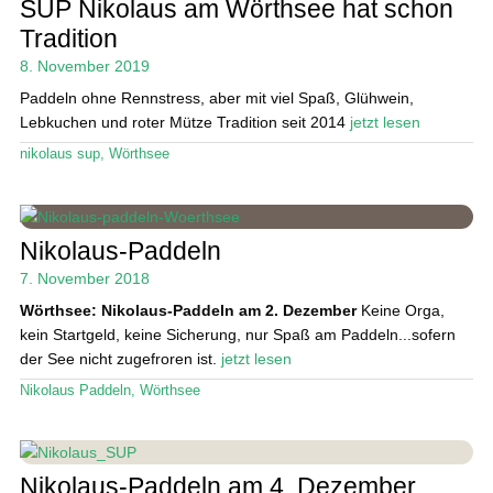
SUP Nikolaus am Wörthsee hat schon
Das Magazin
Tradition
8. November 2019
Stand Up Magazin TV
Paddeln ohne Rennstress, aber mit viel Spaß, Glühwein,
SPOT FINDER
Lebkuchen und roter Mütze Tradition seit 2014
jetzt lesen
nikolaus sup
,
Wörthsee
Mein Konto
Nikolaus-Paddeln
7. November 2018
Wörthsee: Nikolaus-Paddeln am 2. Dezember
Keine Orga,
kein Startgeld, keine Sicherung, nur Spaß am Paddeln...sofern
der See nicht zugefroren ist.
jetzt lesen
Nikolaus Paddeln
,
Wörthsee
Nikolaus-Paddeln am 4. Dezember