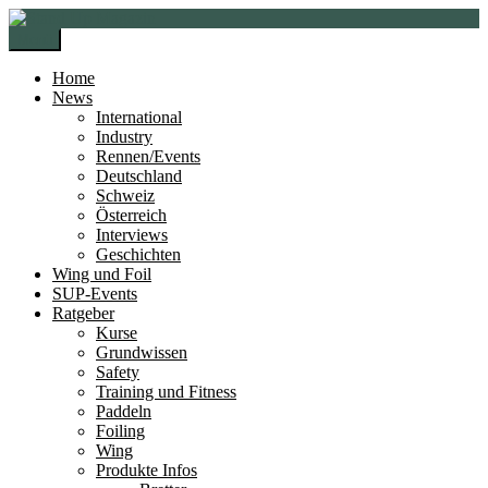
Zur
Zum
Navigation
Inhalt
Menü
springen
springen
Home
News
International
Industry
Rennen/Events
Deutschland
Schweiz
Österreich
Interviews
Geschichten
Wing und Foil
SUP-Events
Ratgeber
Kurse
Grundwissen
Safety
Training und Fitness
Paddeln
Foiling
Wing
Produkte Infos