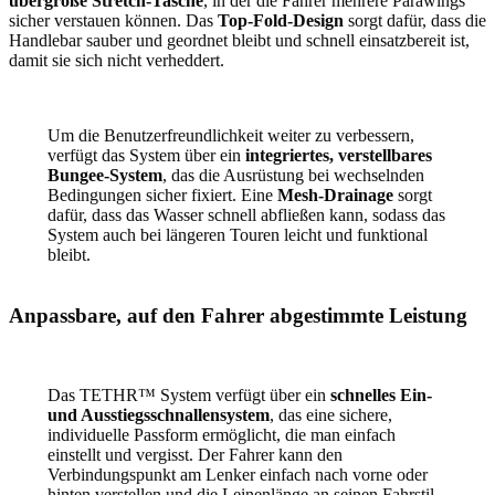
übergroße Stretch-Tasche
, in der die Fahrer mehrere Parawings
sicher verstauen können. Das
Top-Fold-Design
sorgt dafür, dass die
Handlebar sauber und geordnet bleibt und schnell einsatzbereit ist,
damit sie sich nicht verheddert.
Um die Benutzerfreundlichkeit weiter zu verbessern,
verfügt das System über ein
integriertes, verstellbares
Bungee-System
, das die Ausrüstung bei wechselnden
Bedingungen sicher fixiert. Eine
Mesh-Drainage
sorgt
dafür, dass das Wasser schnell abfließen kann, sodass das
System auch bei längeren Touren leicht und funktional
bleibt.
Anpassbare, auf den Fahrer abgestimmte Leistung
Das TETHR™ System verfügt über ein
schnelles Ein-
und Ausstiegsschnallensystem
, das eine sichere,
individuelle Passform ermöglicht, die man einfach
einstellt und vergisst. Der Fahrer kann den
Verbindungspunkt am Lenker einfach nach vorne oder
hinten verstellen und die Leinenlänge an seinen Fahrstil