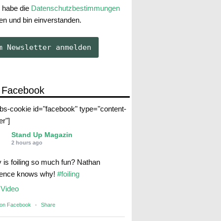
 habe die
Datenschutzbestimmungen
en und bin einverstanden.
 Facebook
abs-cookie id="facebook" type="content-
er"]
Stand Up Magazin
2 hours ago
 is foiling so much fun? Nathan
rence knows why!
#foiling
Video
 on Facebook
·
Share