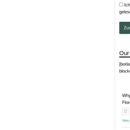
Ich
geles
Our
[borl
block
Why
Flo
View