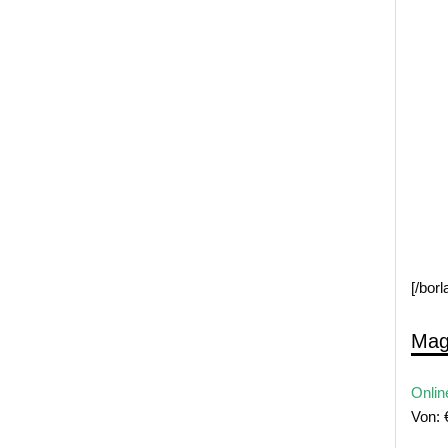
[/bor
Mag
Onlin
Von: