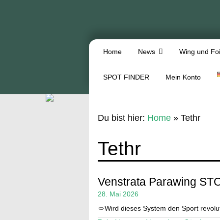
Home
News
Wing und Foi
SPOT FINDER
Mein Konto
Du bist hier:
Home
»
Tethr
Tethr
Venstrata Parawing ST
28. Mai 2026
🪢Wird dieses System den Sport revolu