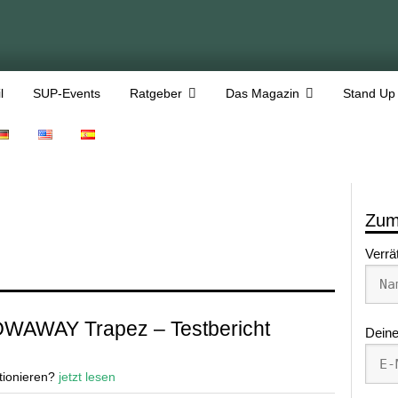
l
SUP-Events
Ratgeber
Das Magazin
Stand Up
Zum
Verrä
OWAWAY Trapez – Testbericht
Deine
tionieren?
jetzt lesen