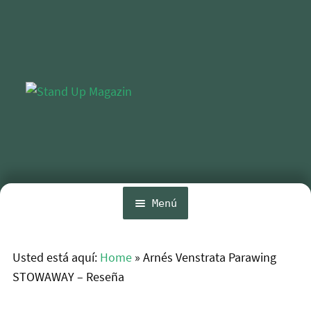
Ir
Ir
a
al
la
contenido
navegación
Menú
Inicio
Usted está aquí:
Home
»
Arnés Venstrata Parawing
Expa
Noticias
STOWAWAY – Reseña
el
menú
Competencia
hijo