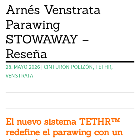
Arnés Venstrata
Wing y Foil
Parawing
Guia
Expa
Revistas
STOWAWAY –
el
menú
Mi cuenta
Reseña
hijo
28. MAYO 2026
|
CINTURÓN POLIZÓN
,
TETHR
,
VENSTRATA
El nuevo sistema TETHR™
redefine el parawing con un