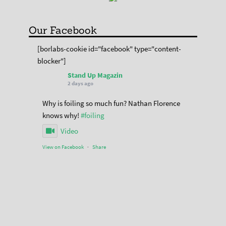
Our Facebook
[borlabs-cookie id="facebook" type="content-
blocker"]
Stand Up Magazin
2 days ago
Why is foiling so much fun? Nathan Florence
knows why!
#foiling
Video
View on Facebook
·
Share