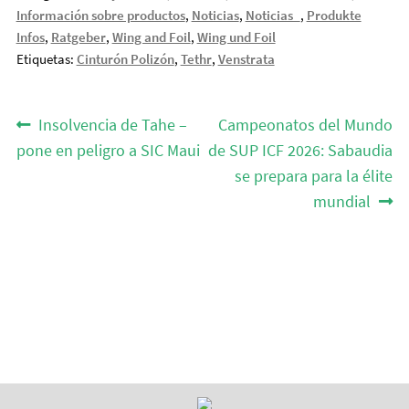
Información sobre productos
,
Noticias
,
Noticias_
,
Produkte
Infos
,
Ratgeber
,
Wing and Foil
,
Wing und Foil
Etiquetas:
Cinturón Polizón
,
Tethr
,
Venstrata
Navegación
Anterior:
Siguiente:
Insolvencia de Tahe –
Campeonatos del Mundo
de
pone en peligro a SIC Maui
de SUP ICF 2026: Sabaudia
se prepara para la élite
entradas
mundial