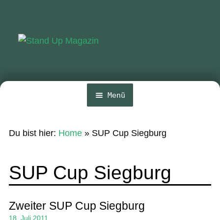
Zur
Zum
Navigation
Inhalt
springen
springen
Menü
Home
Du bist hier:
Home
»
SUP Cup Siegburg
News
Wing und Foil
SUP Cup Siegburg
SUP-Events
Ratgeber
Zweiter SUP Cup Siegburg
18. Juli 2011