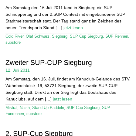
Das Magazin
Am Samstag den 16.Juli 2011 fand in Siegburg ein SUP
Schnuppertag und der 2.SUP Contest mit eingebundener SUP
Stand Up Magazin TV
Stadtmeisterschaft statt. Der Tag stand ganz im Zeichen des
neuen Trendsports Stand […]
jetzt lesen
SPOT FINDER
Cold River
,
Olaf Schwarz
,
Siegburg
,
SUP Cup Siegburg
,
SUP Rennen
,
Mein Konto
supstore
Zweiter SUP-CUP Siegburg
12. Juli 2011
Am Samstag, den 16. Juli, findet am Kanuclub-Gelände des STV,
Wahnbachtalstr. 19, 53721 Siegburg, der zweite SUP-CUP
Siegburg statt. Direkt an der Sieg liegt das Bootshaus des
Kanuclubs, auf dem […]
jetzt lesen
Mistral
,
Naish
,
Stand Up Paddeln
,
SUP Cup Siegburg
,
SUP
Funrennen
,
supstore
2. SUP-Cup Siegburg