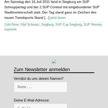
Am Samstag den 16.Juli 2011 fand in Siegburg ein SUP
Schnuppertag und der 2.SUP Contest mit eingebundener SUP
Stand Up Magazin TV
Stadtmeisterschaft statt. Der Tag stand ganz im Zeichen des
neuen Trendsports Stand […]
jetzt lesen
SPOT FINDER
Cold River
,
Olaf Schwarz
,
Siegburg
,
SUP Cup Siegburg
,
SUP Rennen
,
Mein Konto
supstore
Zum Newsletter anmelden
Verrätst du uns deinen Namen?
Deine E-Mail-Adresse: