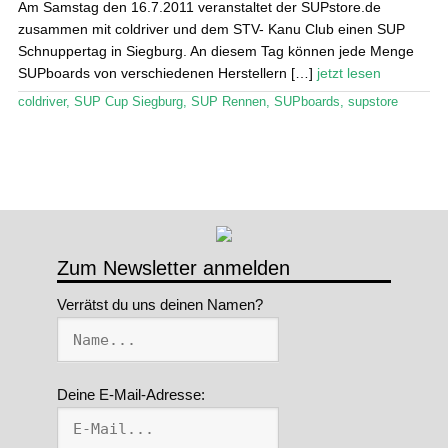
Am Samstag den 16.7.2011 veranstaltet der SUPstore.de
zusammen mit coldriver und dem STV- Kanu Club einen SUP
Stand Up Magazin TV
Schnuppertag in Siegburg. An diesem Tag können jede Menge
SUPboards von verschiedenen Herstellern […]
jetzt lesen
SPOT FINDER
coldriver
,
SUP Cup Siegburg
,
SUP Rennen
,
SUPboards
,
supstore
Mein Konto
Zum Newsletter anmelden
Verrätst du uns deinen Namen?
Deine E-Mail-Adresse: