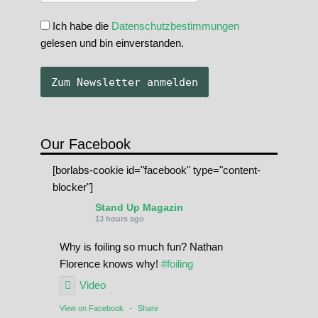
Ich habe die
Datenschutzbestimmungen
gelesen und bin einverstanden.
Our Facebook
[borlabs-cookie id="facebook" type="content-
blocker"]
Stand Up Magazin
13 hours ago
Why is foiling so much fun? Nathan
Florence knows why!
#foiling
Video
View on Facebook
·
Share