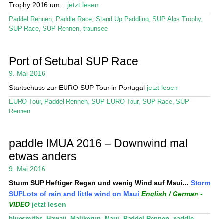
Trophy 2016 um...
jetzt lesen
Paddel Rennen
,
Paddle Race
,
Stand Up Paddling
,
SUP Alps Trophy
,
SUP Race
,
SUP Rennen
,
traunsee
Port of Setubal SUP Race
9. Mai 2016
Startschuss zur EURO SUP Tour in Portugal
jetzt lesen
EURO Tour
,
Paddel Rennen
,
SUP EURO Tour
,
SUP Race
,
SUP
Rennen
paddle IMUA 2016 – Downwind mal
etwas anders
9. Mai 2016
Sturm SUP Heftiger Regen und wenig Wind auf Maui...
Storm
SUP
Lots of rain and little wind on Maui
English / German -
VIDEO
jetzt lesen
bluesmiths
,
Hawaii
,
Malikorun
,
Maui
,
Paddel Rennen
,
paddle