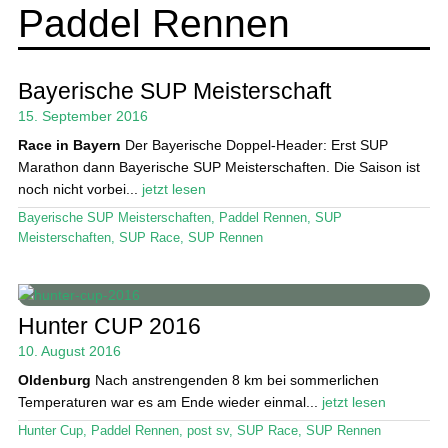
Paddel Rennen
SUP-Events
Ratgeber
Bayerische SUP Meisterschaft
15. September 2016
Das Magazin
Race in Bayern
Der Bayerische Doppel-Header: Erst SUP
Marathon dann Bayerische SUP Meisterschaften. Die Saison ist
Stand Up Magazin TV
noch nicht vorbei...
jetzt lesen
SPOT FINDER
Bayerische SUP Meisterschaften
,
Paddel Rennen
,
SUP
Meisterschaften
,
SUP Race
,
SUP Rennen
Mein Konto
Hunter CUP 2016
10. August 2016
Oldenburg
Nach anstrengenden 8 km bei sommerlichen
Temperaturen war es am Ende wieder einmal...
jetzt lesen
Hunter Cup
,
Paddel Rennen
,
post sv
,
SUP Race
,
SUP Rennen