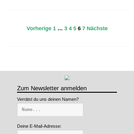
Seitennummerierung
Vorherige
1
…
3
4
5
6
7
Nächste
der
Beiträge
Zum Newsletter anmelden
Verrätst du uns deinen Namen?
Deine E-Mail-Adresse: