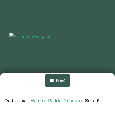
Zur
Zum
Navigation
Inhalt
springen
springen
Menü
Home
Du bist hier:
Home
»
Paddel Rennen
»
Seite 6
News
Wing und Foil