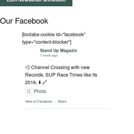
SPOT FINDER
Our Facebook
Mein Konto
[borlabs-cookie id="facebook"
type="content-blocker"]
Stand Up Magazin
1 week ago
💨 Channel Crossing with new
Records. SUP Race Times like its
2016. ⬇️ 🔗
Photo
View on Facebook
·
Share