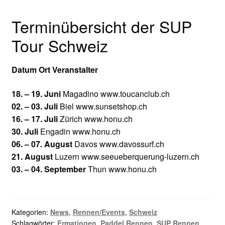
Terminübersicht der SUP
Tour Schweiz
Datum Ort Veranstalter
18. – 19. Juni
Magadino www.toucanclub.ch
02. – 03. Juli
Biel www.sunsetshop.ch
16. – 17. Juli
Zürich www.honu.ch
30. Juli
Engadin www.honu.ch
06. – 07. August
Davos www.davossurf.ch
21. August
Luzern www.seeueberquerung-luzern.ch
03. – 04. September
Thun www.honu.ch
Kategorien:
News
,
Rennen/Events
,
Schweiz
Schlagwörter:
Ermatingen
,
Paddel Rennen
,
SUP Rennen
,