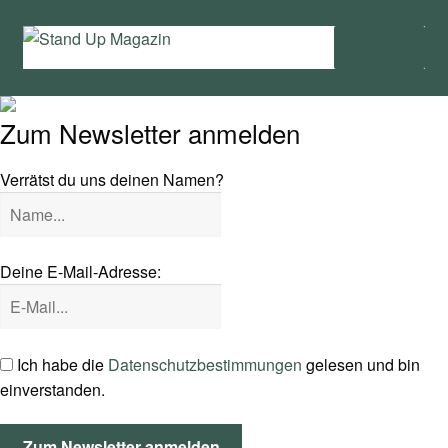
Zur
Zum
Menü
Navigation
Inhalt
springen
springen
Home
Zum Newsletter anmelden
News
Verrätst du uns deinen Namen?
Wing und Foil
SUP-Events
Deine E-Mail-Adresse:
Ratgeber
Das Magazin
Ich habe die
Datenschutzbestimmungen
gelesen und bin
einverstanden.
Stand Up Magazin TV