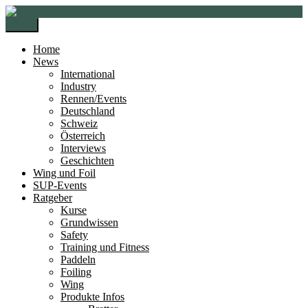
Zur
Zum
Navigation
Inhalt
Menü
springen
springen
Home
News
International
Industry
Rennen/Events
Deutschland
Schweiz
Österreich
Interviews
Geschichten
Wing und Foil
SUP-Events
Ratgeber
Kurse
Grundwissen
Safety
Training und Fitness
Paddeln
Foiling
Wing
Produkte Infos