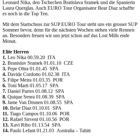
Leonard Nika, den Tschechen Bratislava Sramek und die Spanierin
Laura Querglas. Auch EURO Tour Organisator Bear Diaz schaffte
es noch in die Top Ten.
Mit dem Startschuss zur SUP EURO Tour steht uns ein grosser SUP
Sommer bevor, denn für die nächsten Wochen stehen viele Rennen
an. Besonders freuen wir uns jetzt schon auf das Lost Mills ende
Monat.
Elite Herren
1.
Leo Nika 00.59.20 ITA
2.
Branislav Sramek 01.01.10 CZE
3.
Pepe Oltra 01.01.45 SPA
4.
Davide Cordotto 01.02.38 ITA
5.
Filipe Meira 01.03.35 POR
6.
Toni Marti 01.05.17 SPA
7.
Daniel Parres 01.08.12 SPA
8.
Quique Senra 01.08.39 SPA
9.
Jame Van Drunen 01.08.55 SPA
10.
Belar Diaz 01.10.01 SPA
11.
Tiago Campos 01.10.06 POR
12.
Rafael Sirvent 01.10.56 POR
13.
Xavi Ribo 01.13.54 SPA
14.
Paulo Lefant 01.21.03 Australia – Tahiti