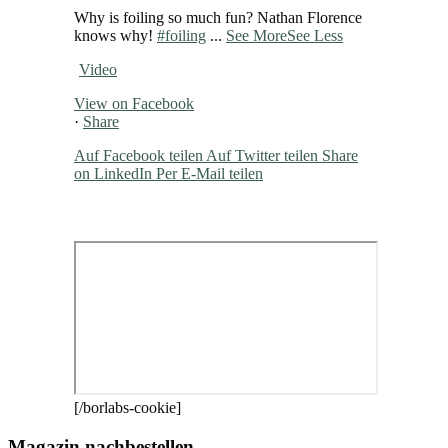
Why is foiling so much fun? Nathan Florence
knows why!
#foiling
...
See More
See Less
Video
View on Facebook
·
Share
Auf Facebook teilen
Auf Twitter teilen
Share
on LinkedIn
Per E-Mail teilen
[/borlabs-cookie]
Magazin nachbestellen