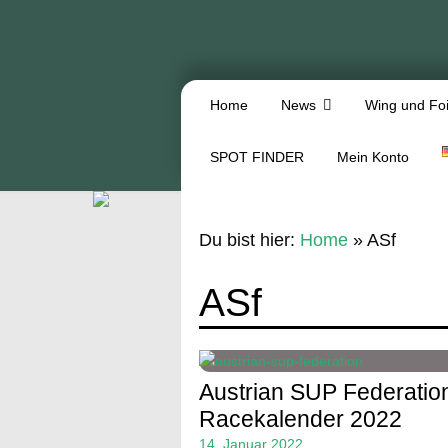
Home
News
Wing und Foi
SPOT FINDER
Mein Konto
Du bist hier:
Home
»
ASf
ASf
Austrian SUP Federatio
Racekalender 2022
14. Januar 2022