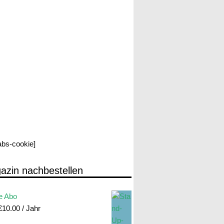
labs-cookie]
azin nachbestellen
e Abo
€
10.00
/ Jahr