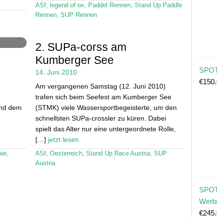
ASf
,
legend of ox
,
Paddel Rennen
,
Stand Up Paddle
Rennen
,
SUP Rennen
2. SUPa-corss am
Kumberger See
SPOT
14. Juni 2010
€
150
Am vergangenen Samstag (12. Juni 2010)
trafen sich beim Seefest am Kumberger See
ind dem
(STMK) viele Wassersportbegeisterte, um den
schnellsten SUPa-crossler zu küren. Dabei
spielt das Alter nur eine untergeordnete Rolle,
[…]
jetzt lesen
see
,
ASf
,
Oesterreich
,
Stand Up Race Austria
,
SUP
Austria
SPOT
Werb
€
245