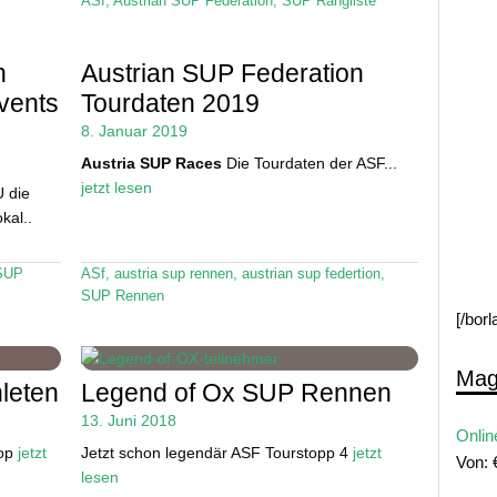
ASf
,
Austrian SUP Federation
,
SUP Rangliste
n
Austrian SUP Federation
vents
Tourdaten 2019
8. Januar 2019
Austria SUP Races
Die Tourdaten der ASF...
jetzt lesen
 die
kal..
SUP
ASf
,
austria sup rennen
,
austrian sup federtion
,
SUP Rennen
[/bor
Mag
leten
Legend of Ox SUP Rennen
13. Juni 2018
Onlin
Top
jetzt
Jetzt schon legendär ASF Tourstopp 4
jetzt
Von:
lesen