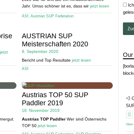
Ich
Jahr. Umso schöner ist es, dass wir
jetzt lesen
geles
ASf
,
Austrian SUP Federation
rise
AUSTRIAN SUP
Meisterschaften 2020
8. September 2020
jetzt
Our
Bericht und Top Resultate
jetzt lesen
[borl
ASf
block
Austrias TOP 50 SUP
💨 
Paddler 2019
SUP 
18. November 2019
mergut.
Austrias TOP Paddler
Wer sind Österreichs
View
TOP 50
jetzt lesen