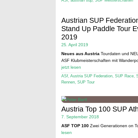
ASf
,
austrian sup
,
SUP Meisterschaften
Austrian SUP Federatio
Stand Up Paddle Tour E
2019
25. April 2019
Neues aus Austria
Tourdaten und NEU
ASF Klubmeisterschaften mit Wanderpo
jetzt lesen
ASf
,
Austria SUP Federation
,
SUP Race
,
Rennen
,
SUP Tour
Austria Top 100 SUP Ath
7. September 2018
ASF TOP 100
Zwei Generationen on 
lesen