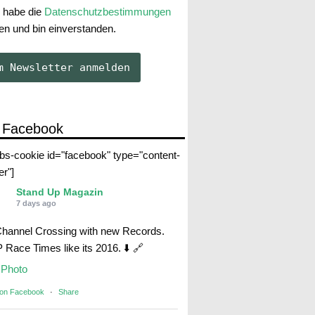
 habe die
Datenschutzbestimmungen
en und bin einverstanden.
 Facebook
abs-cookie id="facebook" type="content-
er"]
Stand Up Magazin
7 days ago
Channel Crossing with new Records.
Race Times like its 2016. ⬇️ 🔗
Photo
 on Facebook
·
Share