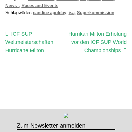
News_
,
Races and Events
Schlagwörter:
candice appleby
,
isa
,
Superkommission
Beitragsnavigation
Vorheriger
Nächster
ICF SUP
Hurrikan Milton Erholung
Beitrag:
Beitrag:
Weltmeisterschaften
vor den ICF SUP World
Hurricane Milton
Championships
Zum Newsletter anmelden