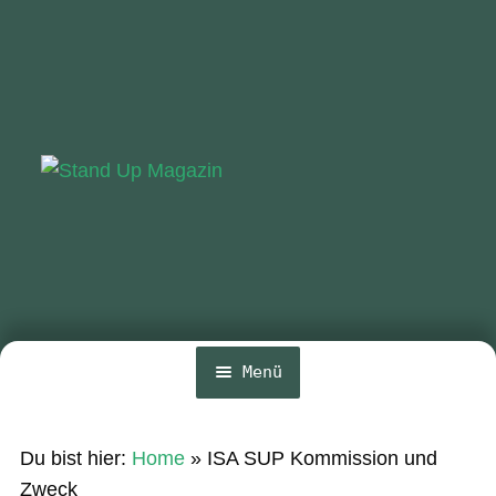
Zur
Zum
Navigation
Inhalt
springen
springen
Menü
Home
Du bist hier:
Home
»
ISA SUP Kommission und
News
Zweck