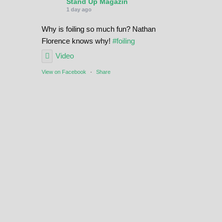
Stand Up Magazin
1 day ago
Why is foiling so much fun? Nathan
Florence knows why!
#foiling
Video
View on Facebook
·
Share