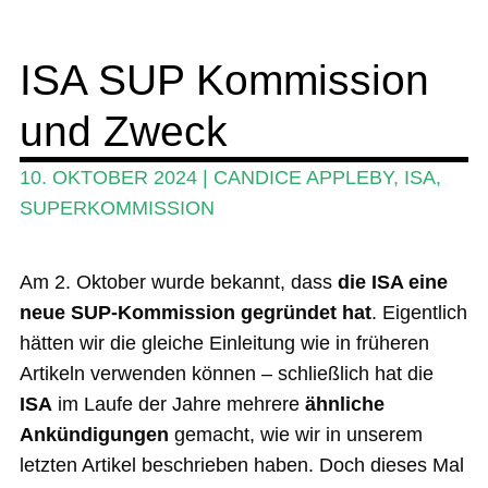
Wing und Foil
ISA SUP Kommission
SUP-Events
und Zweck
Ratgeber
Das Magazin
10. OKTOBER 2024
|
CANDICE APPLEBY
,
ISA
,
SUPERKOMMISSION
Stand Up Magazin TV
SPOT FINDER
Am 2. Oktober wurde bekannt, dass
die ISA eine
Mein Konto
neue SUP-Kommission gegründet hat
. Eigentlich
hätten wir die gleiche Einleitung wie in früheren
Artikeln verwenden können – schließlich hat die
ISA
im Laufe der Jahre mehrere
ähnliche
Ankündigungen
gemacht, wie wir in unserem
letzten Artikel beschrieben haben. Doch dieses Mal