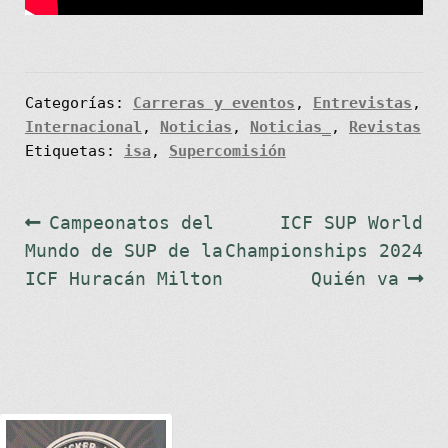
Categorías:
Carreras y eventos
,
Entrevistas
,
Internacional
,
Noticias
,
Noticias_
,
Revistas
Etiquetas:
isa
,
Supercomisión
Navegación
Anterior:
Siguiente:
Campeonatos del
ICF SUP World
Mundo de SUP de la
Championships 2024
de
ICF Huracán Milton
Quién va
entradas