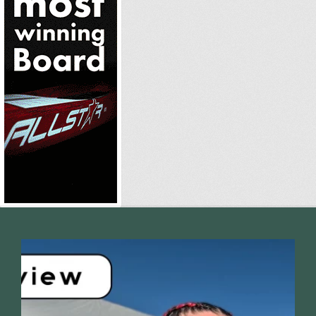
standupmagazin
Nov 28