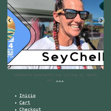
SeyChelle @seychelle.sup calling it. Watch
...
our
Inicio
Cart
Checkout