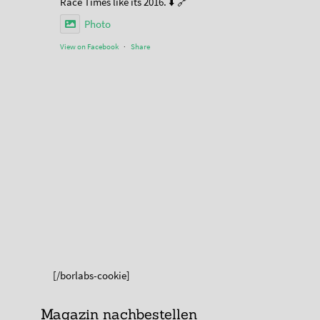
Race Times like its 2016. ⬇️ 🔗
Photo
View on Facebook
·
Share
[/borlabs-cookie]
Magazin nachbestellen