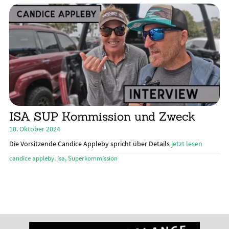
Unte
Ratgeber
öffn
Unte
Das Magazin
öffn
Stand Up Magazin TV
SPOT FINDER
Mein Konto
ISA SUP Kommission und Zweck
10. Oktober 2024
Die Vorsitzende Candice Appleby spricht über Details
jetzt lesen
candice appleby
,
isa
,
Superkommission