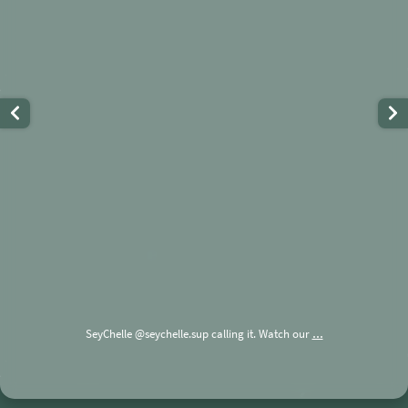
...
SeyChelle @seychelle.sup calling it. Watch our