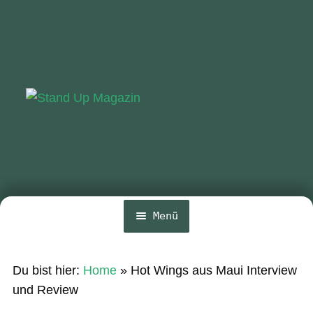
Zur
Zum
Navigation
Inhalt
springen
springen
Menü
Home
Du bist hier:
Home
»
Hot Wings aus Maui Interview
News
und Review
Wing und Foil