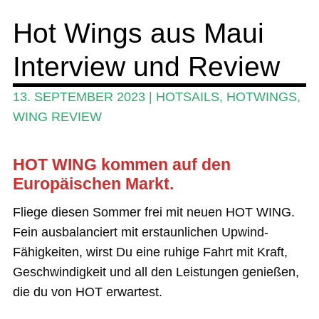
Hot Wings aus Maui
SUP-Events
Interview und Review
Ratgeber
Das Magazin
13. SEPTEMBER 2023
|
HOTSAILS
,
HOTWINGS
,
WING REVIEW
Stand Up Magazin TV
SPOT FINDER
HOT WING kommen auf den
Mein Konto
Europäischen Markt.
Fliege diesen Sommer frei mit neuen HOT WING.
Fein ausbalanciert mit erstaunlichen Upwind-
Fähigkeiten, wirst Du eine ruhige Fahrt mit Kraft,
Geschwindigkeit und all den Leistungen genießen,
die du von HOT erwartest.