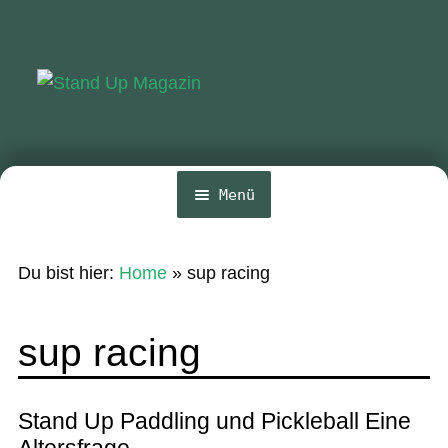
Zur
Zum
Navigation
Inhalt
springen
springen
Menü
Home
Du bist hier:
Home
»
sup racing
News
Wing und Foil
sup racing
SUP-Events
Ratgeber
Stand Up Paddling und Pickleball Eine
Altersfrage