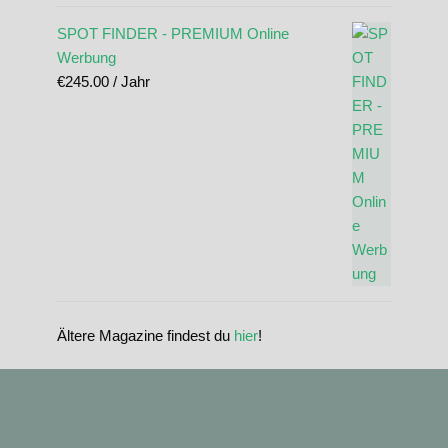
SPOT FINDER - PREMIUM Online
Werbung
€
245.00
/ Jahr
Ältere Magazine findest du
hier
!
standupmagazin
standupmagazin
Nov. 28
standupmagazin
Forever missed, never forgotten! 💔 @amandine_chazot
Nov. 28
standupmagazin
SeyChelle @seychelle.sup calling it. Watch our interview on YouTube