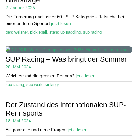
Das Magazin
2. Januar 2025
Stand Up Magazin TV
Die Forderung nach einer 60+ SUP Kategorie - Ratsuche bei
einer anderen Sportart
jetzt lesen
SPOT FINDER
gerd weisner
,
pickleball
,
stand up paddling
,
sup racing
Mein Konto
SUP Racing – Was bringt der Sommer
28. Mai 2024
Welches sind die grossen Rennen?
jetzt lesen
sup racing
,
sup world rankings
Der Zustand des internationalen SUP-
Rennsports
18. Mai 2024
Ein paar alte und neue Fragen.
jetzt lesen