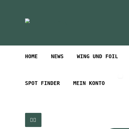
Zur
Zum
Navigation
Inhalt
springen
springen
HOME
NEWS
WING UND FOIL
SPOT FINDER
MEIN KONTO