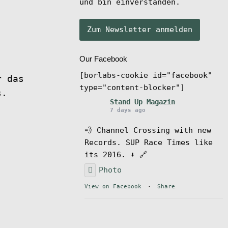
und bin einverstanden.
Our Facebook
[borlabs-cookie id="facebook"
r das
type="content-blocker"]
s.
Stand Up Magazin
7 days ago
💨 Channel Crossing with new
Records. SUP Race Times like
its 2016. ⬇️ 🔗
Photo
View on Facebook
·
Share