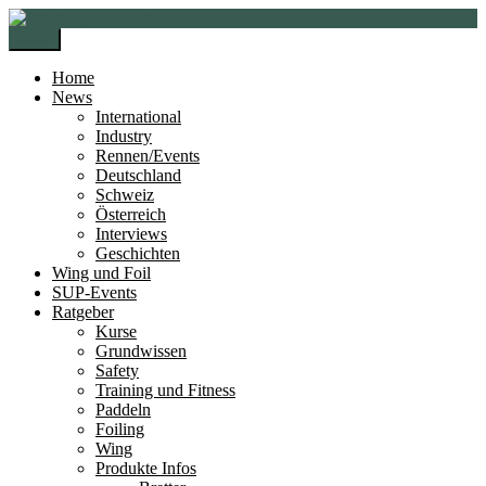
Zur
Zum
Navigation
Inhalt
Menü
springen
springen
Home
News
International
Industry
Rennen/Events
Deutschland
Schweiz
Österreich
Interviews
Geschichten
Wing und Foil
SUP-Events
Ratgeber
Kurse
Grundwissen
Safety
Training und Fitness
Paddeln
Foiling
Wing
Produkte Infos