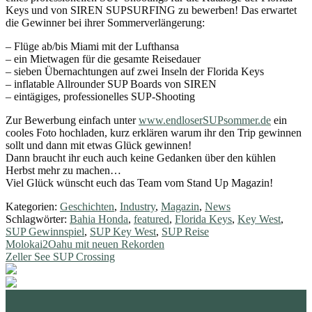
Keys und von SIREN SUPSURFING zu bewerben! Das erwartet
die Gewinner bei ihrer Sommerverlängerung:
– Flüge ab/bis Miami mit der Lufthansa
– ein Mietwagen für die gesamte Reisedauer
– sieben Übernachtungen auf zwei Inseln der Florida Keys
– inflatable Allrounder SUP Boards von SIREN
– eintägiges, professionelles SUP-Shooting
Zur Bewerbung einfach unter
www.endloserSUPsommer.de
ein
cooles Foto hochladen, kurz erklären warum ihr den Trip gewinnen
sollt und dann mit etwas Glück gewinnen!
Dann braucht ihr euch auch keine Gedanken über den kühlen
Herbst mehr zu machen…
Viel Glück wünscht euch das Team vom Stand Up Magazin!
Kategorien:
Geschichten
,
Industry
,
Magazin
,
News
Schlagwörter:
Bahia Honda
,
featured
,
Florida Keys
,
Key West
,
SUP Gewinnspiel
,
SUP Key West
,
SUP Reise
Beitragsnavigation
Vorheriger
Molokai2Oahu mit neuen Rekorden
Beitrag:
Nächster
Zeller See SUP Crossing
Beitrag:
standupmagazin