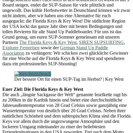
Board steigen, endet die SUP-Saison für viele plötzlich und
ungewollt. Das kühle Herbstwetter in Deutschland können wir zwar
nicht ändern, aber wir haben uns eine Alternative für euch
ausgeguckt: die Florida Keys & Key West! Die südlichste Region
der USA lockt das ganze Jahr über mit besten Bedingungen und
tollen Revieren für alle Stand Up Paddleboarder. Für uns ist das
Grund genug, um euren SUP-Sommer gemeinsam mit unseren
Partnern
The Florida Keys & Key West
,
SIREN SUPSURFING
,
Explorer Fernreisen
sowie der
German Stand Up Paddle
Association
zu verlängern: Wir schicken zwei glückliche Gewinner
für eine Woche auf die Florida Keys & Key West und spendieren
dazu ein professionelles SUP-Shooting!
Der bessere Ort für einen SUP-Tag im Herbst? | Key West
Euer Ziel: Die Florida Keys & Key West
Die auch „längste Sackgasse der Welt“ genannte Inselkette ragt bis
zu 200km in die Karibik hinein und bietet eine durchschnittliche
Jahresaußentemperatur von 28 Grad Celsius sowie ganzjährig eine
Wassertemperatur von deutlich über 20 Grad Celsius. Neben ihrer
natürlichen Schönheit und dem subtropischen Klima sind die Florida
Keys vor allem durch die ungezwungene Atmosphäre und den
lockeren Umgang miteinander zu einer der beliebtesten
Feriendestinationen in den USA geworden. Frei nach dem Motto