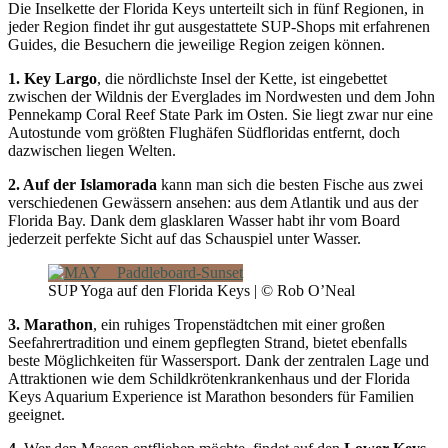
Die Inselkette der Florida Keys unterteilt sich in fünf Regionen, in
jeder Region findet ihr gut ausgestattete SUP-Shops mit erfahrenen
Guides, die Besuchern die jeweilige Region zeigen können.
1. Key Largo
, die nördlichste Insel der Kette, ist eingebettet
zwischen der Wildnis der Everglades im Nordwesten und dem John
Pennekamp Coral Reef State Park im Osten. Sie liegt zwar nur eine
Autostunde vom größten Flughäfen Südfloridas entfernt, doch
dazwischen liegen Welten.
2. Auf der Islamorada
kann man sich die besten Fische aus zwei
verschiedenen Gewässern ansehen: aus dem Atlantik und aus der
Florida Bay. Dank dem glasklaren Wasser habt ihr vom Board
jederzeit perfekte Sicht auf das Schauspiel unter Wasser.
SUP Yoga auf den Florida Keys | © Rob O’Neal
3. Marathon
, ein ruhiges Tropenstädtchen mit einer großen
Seefahrertradition und einem gepflegten Strand, bietet ebenfalls
beste Möglichkeiten für Wassersport. Dank der zentralen Lage und
Attraktionen wie dem Schildkrötenkrankenhaus und der Florida
Keys Aquarium Experience ist Marathon besonders für Familien
geeignet.