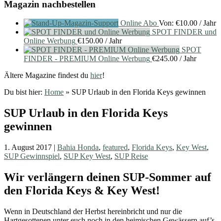
Magazin nachbestellen
Online Abo
Von:
€
10.00
/ Jahr
SPOT FINDER und
Online Werbung
€
150.00
/ Jahr
SPOT
FINDER - PREMIUM Online Werbung
€
245.00
/ Jahr
Ältere Magazine findest du
hier
!
Du bist hier:
Home
»
SUP Urlaub in den Florida Keys gewinnen
SUP Urlaub in den Florida Keys
gewinnen
1. August 2017
|
Bahia Honda
,
featured
,
Florida Keys
,
Key West
,
SUP Gewinnspiel
,
SUP Key West
,
SUP Reise
Wir verlängern deinen SUP-Sommer auf
den Florida Keys & Key West!
Wenn in Deutschland der Herbst hereinbricht und nur die
Hartgesottenen unter euch noch in den heimischen Gewässern auf’s