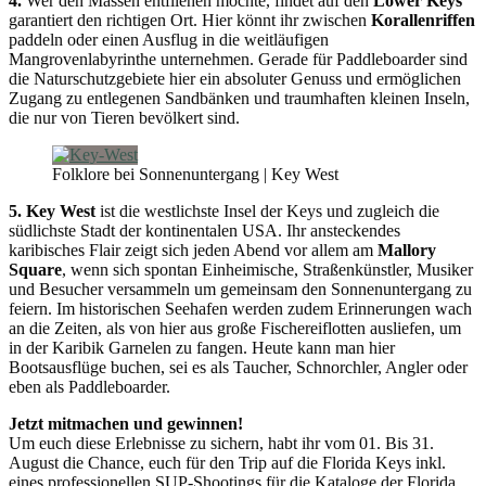
4.
Wer den Massen entfliehen möchte, findet auf den
Lower Keys
garantiert den richtigen Ort. Hier könnt ihr zwischen
Korallenriffen
paddeln oder einen Ausflug in die weitläufigen
Mangrovenlabyrinthe unternehmen. Gerade für Paddleboarder sind
die Naturschutzgebiete hier ein absoluter Genuss und ermöglichen
Zugang zu entlegenen Sandbänken und traumhaften kleinen Inseln,
die nur von Tieren bevölkert sind.
Folklore bei Sonnenuntergang | Key West
5. Key West
ist die westlichste Insel der Keys und zugleich die
südlichste Stadt der kontinentalen USA. Ihr ansteckendes
karibisches Flair zeigt sich jeden Abend vor allem am
Mallory
Square
, wenn sich spontan Einheimische, Straßenkünstler, Musiker
und Besucher versammeln um gemeinsam den Sonnenuntergang zu
feiern. Im historischen Seehafen werden zudem Erinnerungen wach
an die Zeiten, als von hier aus große Fischereiflotten ausliefen, um
in der Karibik Garnelen zu fangen. Heute kann man hier
Bootsausflüge buchen, sei es als Taucher, Schnorchler, Angler oder
eben als Paddleboarder.
Jetzt mitmachen und gewinnen!
Um euch diese Erlebnisse zu sichern, habt ihr vom 01. Bis 31.
August die Chance, euch für den Trip auf die Florida Keys inkl.
eines professionellen SUP-Shootings für die Kataloge der Florida