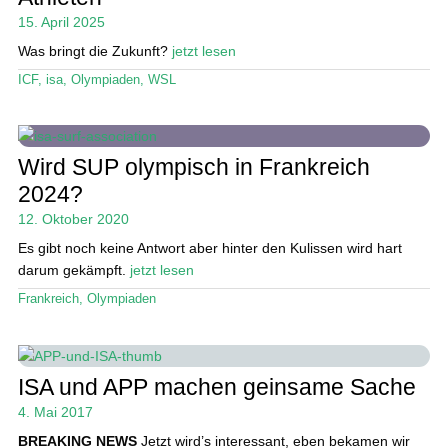
Das Magazin
15. April 2025
Stand Up Magazin TV
Was bringt die Zukunft?
jetzt lesen
ICF
,
isa
,
Olympiaden
,
WSL
SPOT FINDER
Mein Konto
Wird SUP olympisch in Frankreich
2024?
12. Oktober 2020
Es gibt noch keine Antwort aber hinter den Kulissen wird hart
darum gekämpft.
jetzt lesen
Frankreich
,
Olympiaden
ISA und APP machen geinsame Sache
4. Mai 2017
BREAKING NEWS
Jetzt wird’s interessant, eben bekamen wir