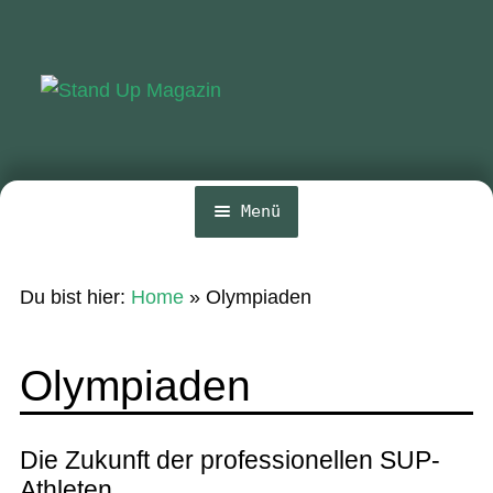
Zur
Zum
Navigation
Inhalt
springen
springen
Menü
Home
Du bist hier:
Home
»
Olympiaden
News
Wing und Foil
Olympiaden
SUP-Events
Ratgeber
Die Zukunft der professionellen SUP-
Athleten