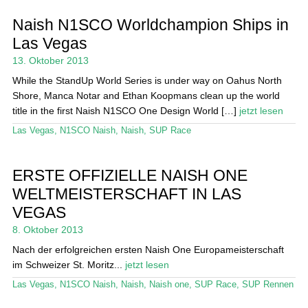
Naish N1SCO Worldchampion Ships in
Las Vegas
13. Oktober 2013
While the StandUp World Series is under way on Oahus North
Shore, Manca Notar and Ethan Koopmans clean up the world
title in the first Naish N1SCO One Design World […]
jetzt lesen
Las Vegas
,
N1SCO Naish
,
Naish
,
SUP Race
ERSTE OFFIZIELLE NAISH ONE
WELTMEISTERSCHAFT IN LAS
VEGAS
8. Oktober 2013
Nach der erfolgreichen ersten Naish One Europameisterschaft
im Schweizer St. Moritz...
jetzt lesen
Las Vegas
,
N1SCO Naish
,
Naish
,
Naish one
,
SUP Race
,
SUP Rennen