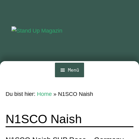
Zur
Zum
Navigation
Inhalt
springen
springen
Menü
Home
Du bist hier:
Home
»
N1SCO Naish
News
Wing und Foil
N1SCO Naish
SUP-Events
Ratgeber