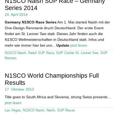
N1SCO Naish SUP Race – Germany
Series 2014
Das Magazin
24. April 2014
Stand Up Magazin TV
Germany
N1SCO Race Series
Am 1. Mai started Naish mit der
One-Design Rennserie druch Deutschland. Der erste Event
SPOT FINDER
findet am St. Leoner See statt. Dieses Jahr finden auch die
N1SCO Weltmeisterschaften in Deutschland statt. Infos und
Mein Konto
mehr wie immer hier bei uns...
Update
jetzt lesen
N1SCO Naish
,
Naish SUP Race
,
SUP Center St. Leoner See
,
SUP
Rennen
N1SCO World Championships Full
Results
17. Oktober 2013
Title goes to South Africa and Slovenia, strong Swiss presents...
jetzt lesen
Las Vegas
,
N1SCO Naish
,
Naish
,
SUP Races