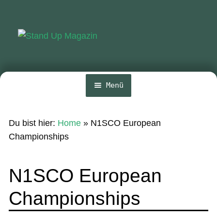
Zur
Zum
Navigation
Inhalt
springen
springen
Menü
Home
Du bist hier:
Home
»
N1SCO European
News
Championships
Wing und Foil
N1SCO European
SUP-Events
Championships
Ratgeber
Das Magazin