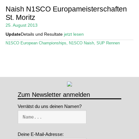
Naish N1SCO Europameisterschaften
Stand Up Magazin TV
St. Moritz
SPOT FINDER
25. August 2013
Update
Details und Resultate
jetzt lesen
Mein Konto
N1SCO European Championships
,
N1SCO Naish
,
SUP Rennen
Zum Newsletter anmelden
Verrätst du uns deinen Namen?
Deine E-Mail-Adresse: