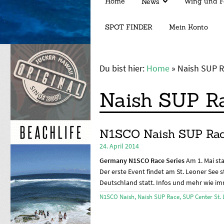
Home
Wing und F
News
SPOT FINDER
Mein Konto
Du bist hier:
Home
»
Naish SUP 
Naish SUP R
N1SCO Naish SUP Rac
24. April 2014
Germany
N1SCO Race Series
Am 1. Mai st
Der erste Event findet am St. Leoner See 
Deutschland statt. Infos und mehr wie imm
N1SCO Naish
,
Naish SUP Race
,
SUP Center St.