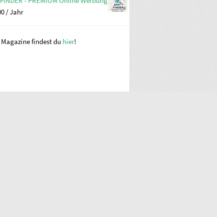
FINDER - PREMIUM Online Werbung
00
/ Jahr
e Magazine findest du
hier
!