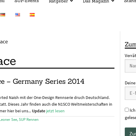
oil
SUP-Events
Stan
Ratgeber
Das Magazin
Race
Zum
Verrä
ace
e – Germany Series 2014
Deine
arted Naish mit der One-Design Rennserie druch Deutschland.
statt. Dieses Jahr finden auch die N1SCO Weltmeisterschaften in
Ich
er hier bei uns...
Update
jetzt lesen
geles
 Leoner See
,
SUP Rennen