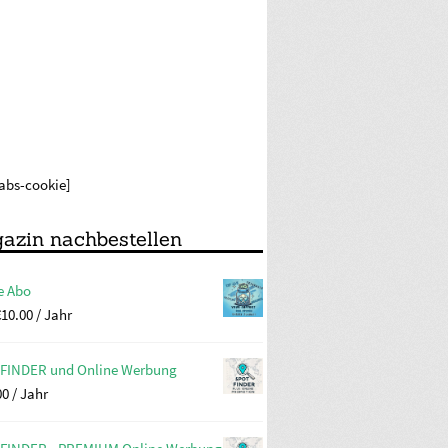
labs-cookie]
azin nachbestellen
e Abo
€
10.00
/ Jahr
FINDER und Online Werbung
00
/ Jahr