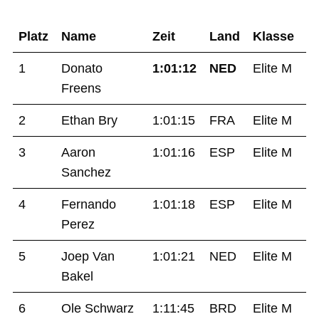
Platz
Name
Zeit
Land
Klasse
1
Donato
1:01:12
NED
Elite M
Freens
2
Ethan Bry
1:01:15
FRA
Elite M
3
Aaron
1:01:16
ESP
Elite M
Sanchez
4
Fernando
1:01:18
ESP
Elite M
Perez
5
Joep Van
1:01:21
NED
Elite M
Bakel
6
Ole Schwarz
1:11:45
BRD
Elite M