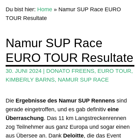
Home
Du bist hier:
Home
»
Namur SUP Race EURO
News
TOUR Resultate
Wing und Foil
Namur SUP Race
SUP-Events
EURO TOUR Resultate
Ratgeber
Das Magazin
30. JUNI 2024
|
DONATO FREENS
,
EURO TOUR
,
KIMBERLY BARNS
,
NAMUR SUP RACE
Stand Up Magazin TV
SPOT FINDER
Die
Ergebnisse des Namur SUP Rennens
sind
Mein Konto
gerade eingetroffen, und es gab definitiv
eine
Überraschung
. Das 11 km Langstreckenrennen
zog Teilnehmer aus ganz Europa und sogar einen
aus Übersee an. Dank
Deloitte
, die das Event