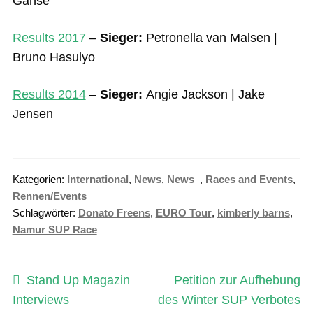
Ganse
Results 2017
–
Sieger:
Petronella van Malsen |
Bruno Hasulyo
Results 2014
–
Sieger:
Angie Jackson | Jake
Jensen
Kategorien:
International
,
News
,
News_
,
Races and Events
,
Rennen/Events
Schlagwörter:
Donato Freens
,
EURO Tour
,
kimberly barns
,
Namur SUP Race
Beitragsnavigation
Vorheriger
Nächster
Stand Up Magazin
Petition zur Aufhebung
Beitrag:
Beitrag:
Interviews
des Winter SUP Verbotes