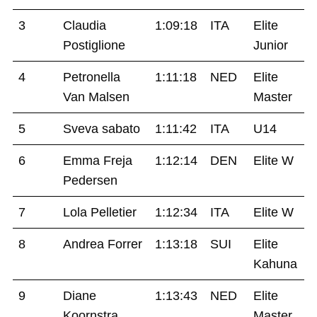
3
Claudia
1:09:18
ITA
Elite
Postiglione
Junior
4
Petronella
1:11:18
NED
Elite
Van Malsen
Master
5
Sveva sabato
1:11:42
ITA
U14
6
Emma Freja
1:12:14
DEN
Elite W
Pedersen
7
Lola Pelletier
1:12:34
ITA
Elite W
8
Andrea Forrer
1:13:18
SUI
Elite
Kahuna
9
Diane
1:13:43
NED
Elite
Koornstra
Master