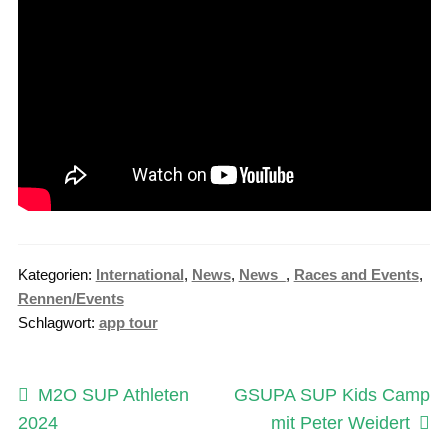
Kategorien:
International
,
News
,
News_
,
Races and Events
,
Rennen/Events
Schlagwort:
app tour
Beitragsnavigation
Vorheriger
Nächster
M2O SUP Athleten
GSUPA SUP Kids Camp
Beitrag:
Beitrag:
2024
mit Peter Weidert