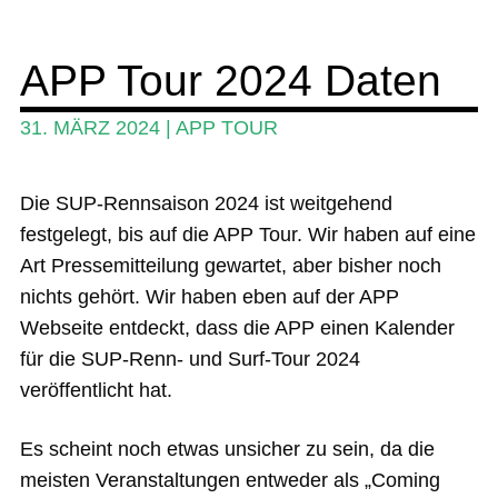
News
Wing und Foil
APP Tour 2024 Daten
SUP-Events
31. MÄRZ 2024
|
APP TOUR
Ratgeber
Das Magazin
Die SUP-Rennsaison 2024 ist weitgehend
festgelegt, bis auf die APP Tour. Wir haben auf eine
Stand Up Magazin TV
Art Pressemitteilung gewartet, aber bisher noch
SPOT FINDER
nichts gehört. Wir haben eben auf der APP
Webseite entdeckt, dass die APP einen Kalender
Mein Konto
für die SUP-Renn- und Surf-Tour 2024
veröffentlicht hat.
Es scheint noch etwas unsicher zu sein, da die
meisten Veranstaltungen entweder als „Coming