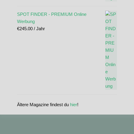
SPOT FINDER - PREMIUM Online
Werbung
€
245.00
/ Jahr
Ältere Magazine findest du
hier
!
standupmagazin
standupmagazin
Nov. 28
standupmagazin