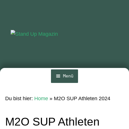
Zur
Zum
Navigation
Inhalt
springen
springen
Menü
Home
Du bist hier:
Home
»
M2O SUP Athleten 2024
News
Wing und Foil
M2O SUP Athleten
SUP-Events