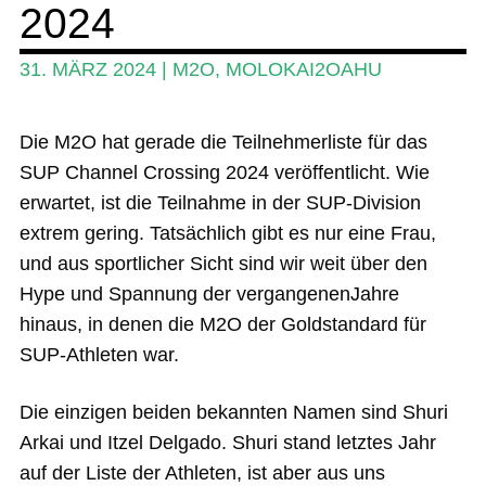
2024
Ratgeber
31. MÄRZ 2024
|
M2O
,
MOLOKAI2OAHU
Das Magazin
Stand Up Magazin TV
Die M2O hat gerade die Teilnehmerliste für das
SUP Channel Crossing 2024 veröffentlicht. Wie
SPOT FINDER
erwartet, ist die Teilnahme in der SUP-Division
Mein Konto
extrem gering. Tatsächlich gibt es nur eine Frau,
und aus sportlicher Sicht sind wir weit über den
Hype und Spannung der vergangenenJahre
hinaus, in denen die M2O der Goldstandard für
SUP-Athleten war.
Die einzigen beiden bekannten Namen sind Shuri
Arkai und Itzel Delgado. Shuri stand letztes Jahr
auf der Liste der Athleten, ist aber aus uns