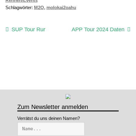
Rennen/Events
Schlagwörter:
M2O
,
molokai2oahu
Beitragsnavigation
Vorheriger
Nächster
SUP Tour Rur
APP Tour 2024 Daten
Beitrag:
Beitrag:
Zum Newsletter anmelden
Verrätst du uns deinen Namen?