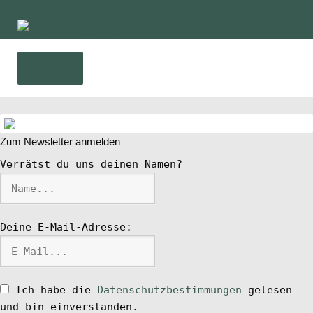
Zur
Zum
Navigation
Inhalt
springen
springen
Menü
Home
Zum Newsletter anmelden
News
Verrätst du uns deinen Namen?
Wing und Foil
Deine E-Mail-Adresse:
SUP-Events
Ratgeber
Ich habe die
Datenschutzbestimmungen
gelesen
und bin einverstanden.
Das Magazin