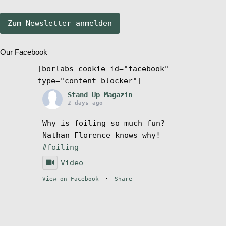
Stand Up Magazin TV
Our Facebook
SPOT FINDER
[borlabs-cookie id="facebook"
type="content-blocker"]
Mein Konto
Stand Up Magazin
2 days ago
Why is foiling so much fun?
Nathan Florence knows why!
#foiling
Video
View on Facebook
·
Share