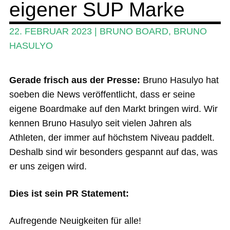
eigener SUP Marke
Ratgeber
Das Magazin
22. FEBRUAR 2023
|
BRUNO BOARD
,
BRUNO
HASULYO
Stand Up Magazin TV
SPOT FINDER
Gerade frisch aus der Presse:
Bruno Hasulyo hat
Mein Konto
soeben die News veröffentlicht, dass er seine
eigene Boardmake auf den Markt bringen wird. Wir
kennen Bruno Hasulyo seit vielen Jahren als
Athleten, der immer auf höchstem Niveau paddelt.
Deshalb sind wir besonders gespannt auf das, was
er uns zeigen wird.
Dies ist sein PR Statement:
Aufregende Neuigkeiten für alle!