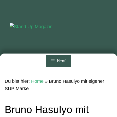
Zur
Zum
Navigation
Inhalt
springen
springen
Menü
Home
Du bist hier:
Home
»
Bruno Hasulyo mit eigener
News
SUP Marke
Wing und Foil
Bruno Hasulyo mit
SUP-Events