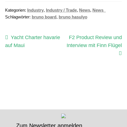
Kategorien:
Industry
,
Industry / Trade
,
News
,
News_
Schlagwörter:
bruno board
,
bruno hasulyo
Beitragsnavigation
Vorheriger
Nächster
Yacht Charter havarie
F2 Product Review und
Beitrag:
Beitrag:
auf Maui
Interview mit Finn Flügel
Zum Newsletter anmelden