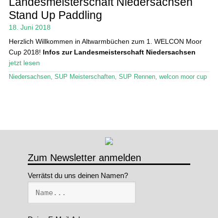
Landesmeisterschaft Niedersachsen
Stand Up Paddling
Stand Up Magazin TV
18. Juni 2018
SPOT FINDER
Herzlich Willkommen in Altwarmbüchen zum 1. WELCON Moor
Cup 2018!
Infos zur Landesmeisterschaft Niedersachsen
Mein Konto
jetzt lesen
Niedersachsen
,
SUP Meisterschaften
,
SUP Rennen
,
welcon moor cup
Zum Newsletter anmelden
Verrätst du uns deinen Namen?