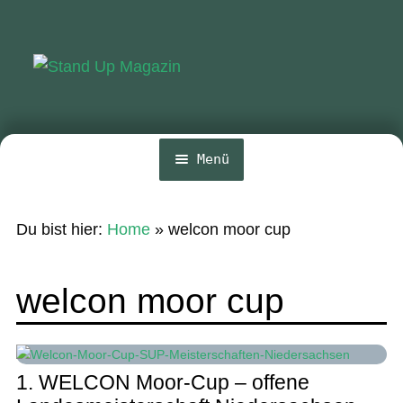
Zur
Zum
Navigation
Inhalt
springen
springen
Menü
Home
Du bist hier:
Home
»
welcon moor cup
News
Wing und Foil
welcon moor cup
SUP-Events
Ratgeber
1. WELCON Moor-Cup – offene
Das Magazin