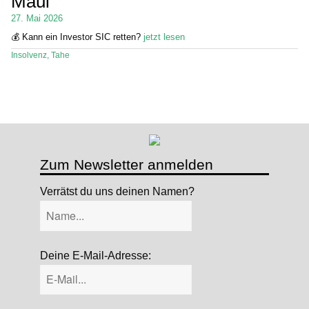
Maui
27. Mai 2026
Stand Up Magazin TV
💰 Kann ein Investor SIC retten?
jetzt lesen
SPOT FINDER
Insolvenz
,
Tahe
Mein Konto
Zum Newsletter anmelden
Verrätst du uns deinen Namen?
Deine E-Mail-Adresse: