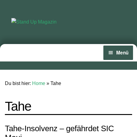
Zur
Zum
Navigation
Inhalt
springen
springen
Menü
Home
News
Du bist hier:
Home
»
Tahe
Wing und Foil
Tahe
SUP-Events
Ratgeber
Tahe-Insolvenz – gefährdet SIC
Das Magazin