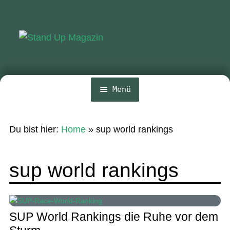
Zur
Zum
Navigation
Inhalt
springen
springen
Menü
Home
Du bist hier:
Home
»
sup world rankings
News
Wing und Foil
sup world rankings
SUP-Events
Ratgeber
SUP World Rankings die Ruhe vor dem
Das Magazin