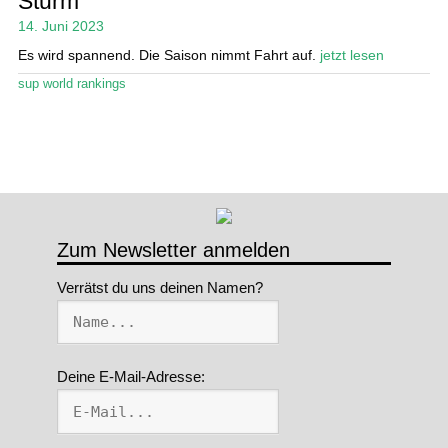
Sturm
14. Juni 2023
Stand Up Magazin TV
Es wird spannend. Die Saison nimmt Fahrt auf.
jetzt lesen
SPOT FINDER
sup world rankings
Mein Konto
Zum Newsletter anmelden
Verrätst du uns deinen Namen?
Deine E-Mail-Adresse: