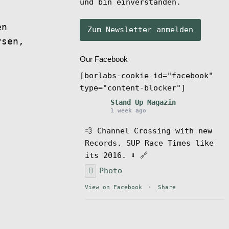
und bin einverstanden.
en
rsen,
Our Facebook
[borlabs-cookie id="facebook"
type="content-blocker"]
Stand Up Magazin
1 week ago
💨 Channel Crossing with new
Records. SUP Race Times like
its 2016. ⬇️ 🔗
Photo
View on Facebook
·
Share