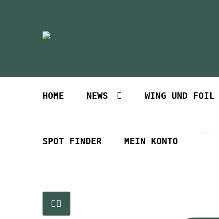
Zur
Zum
Navigation
Inhalt
springen
springen
HOME
NEWS
WING UND FOIL
SPOT FINDER
MEIN KONTO