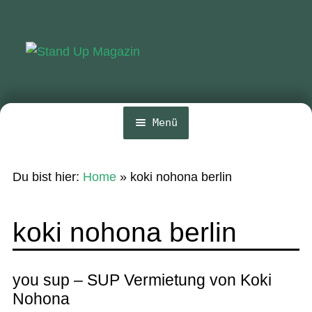
Zur
Zum
Navigation
Inhalt
springen
springen
Menü
Home
Du bist hier:
Home
»
koki nohona berlin
News
Wing und Foil
koki nohona berlin
SUP-Events
Ratgeber
you sup – SUP Vermietung von Koki
Nohona
Das Magazin