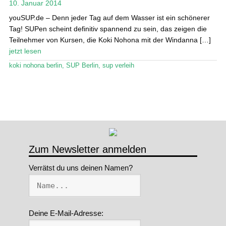
10. Januar 2014
Stand Up Magazin TV
youSUP.de – Denn jeder Tag auf dem Wasser ist ein schönerer
Tag! SUPen scheint definitiv spannend zu sein, das zeigen die
SPOT FINDER
Teilnehmer von Kursen, die Koki Nohona mit der Windanna […]
jetzt lesen
Mein Konto
koki nohona berlin
,
SUP Berlin
,
sup verleih
Zum Newsletter anmelden
Verrätst du uns deinen Namen?
Deine E-Mail-Adresse: