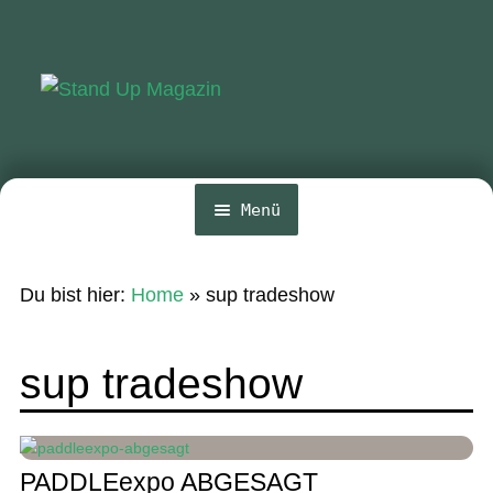
Zur
Zum
Navigation
Inhalt
springen
springen
Menü
Home
Du bist hier:
Home
»
sup tradeshow
News
Wing und Foil
sup tradeshow
SUP-Events
Ratgeber
PADDLEexpo ABGESAGT