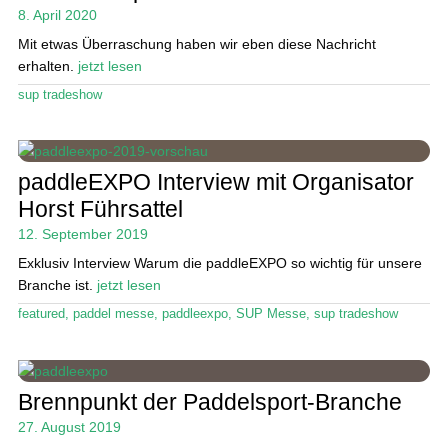
Das Magazin
8. April 2020
Mit etwas Überraschung haben wir eben diese Nachricht
Stand Up Magazin TV
erhalten.
jetzt lesen
SPOT FINDER
sup tradeshow
Mein Konto
paddleEXPO Interview mit Organisator
Horst Führsattel
12. September 2019
Exklusiv Interview Warum die paddleEXPO so wichtig für unsere
Branche ist.
jetzt lesen
featured
,
paddel messe
,
paddleexpo
,
SUP Messe
,
sup tradeshow
Brennpunkt der Paddelsport-Branche
27. August 2019