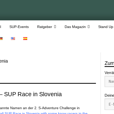
l
SUP-Events
Ratgeber
Das Magazin
Stand Up
enia
Zum
Verrä
– SUP Race in Slovenia
Deine
nnte Namen an der 2. S-Adventure Challenge in
ll SUP Race in Slovenia with some know racers in the