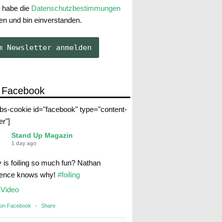
 habe die
Datenschutzbestimmungen
en und bin einverstanden.
 Facebook
abs-cookie id="facebook" type="content-
er"]
Stand Up Magazin
1 day ago
 is foiling so much fun? Nathan
rence knows why!
#foiling
Video
 on Facebook
·
Share