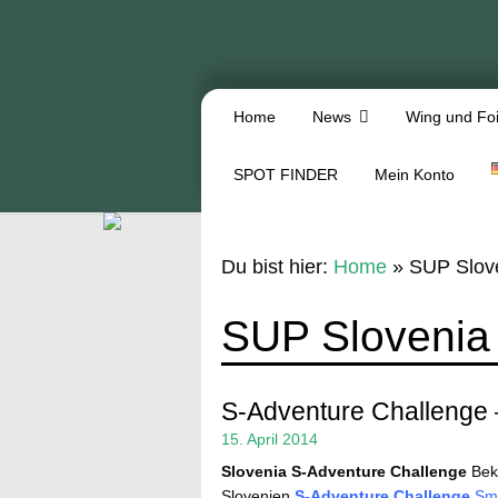
Home
News
Wing und Foi
SPOT FINDER
Mein Konto
Du bist hier:
Home
»
SUP Slov
SUP Slovenia
S-Adventure Challenge 
15. April 2014
Slovenia
S-Adventure Challenge
Beka
Slovenien
S-Adventure Challenge
Sma