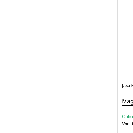
[/bor
Mag
Onlin
Von: