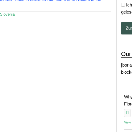
Ich
geles
Slovenia
Our
[borl
block
Why
Flo
View