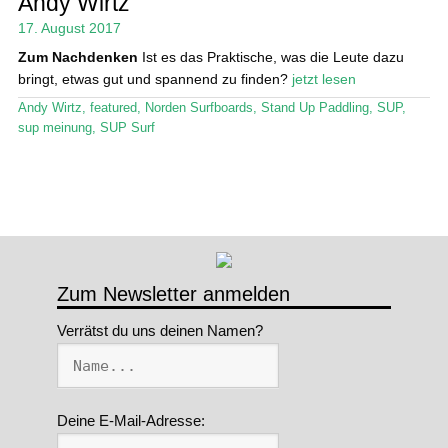
Andy Wirtz
17. August 2017
Stand Up Magazin TV
Zum Nachdenken
Ist es das Praktische, was die Leute dazu
SPOT FINDER
bringt, etwas gut und spannend zu finden?
jetzt lesen
Andy Wirtz
,
featured
,
Norden Surfboards
,
Stand Up Paddling
,
SUP
,
Mein Konto
sup meinung
,
SUP Surf
Zum Newsletter anmelden
Verrätst du uns deinen Namen?
Deine E-Mail-Adresse: