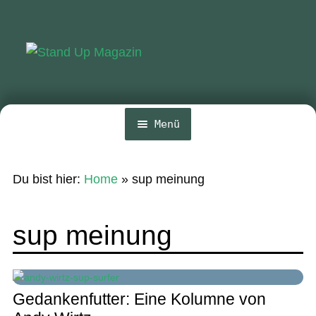
Zur
Zum
Navigation
Inhalt
springen
springen
Menü
Home
Du bist hier:
Home
»
sup meinung
News
Wing und Foil
sup meinung
SUP-Events
Ratgeber
Gedankenfutter: Eine Kolumne von
Das Magazin