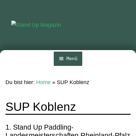
Zur
Zum
Navigation
Inhalt
springen
springen
Menü
Home
Du bist hier:
Home
»
SUP Koblenz
News
Wing und Foil
SUP Koblenz
SUP-Events
Ratgeber
1. Stand Up Paddling-
Landesmeisterschaften Rheinland-Pfalz