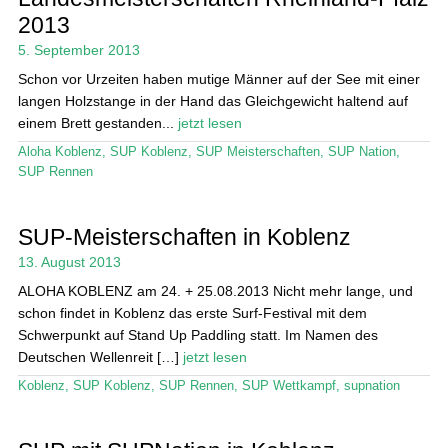
Das Magazin
2013
Stand Up Magazin TV
5. September 2013
Schon vor Urzeiten haben mutige Männer auf der See mit einer
SPOT FINDER
langen Holzstange in der Hand das Gleichgewicht haltend auf
einem Brett gestanden...
jetzt lesen
Mein Konto
Aloha Koblenz
,
SUP Koblenz
,
SUP Meisterschaften
,
SUP Nation
,
SUP Rennen
SUP-Meisterschaften in Koblenz
13. August 2013
ALOHA KOBLENZ am 24. + 25.08.2013 Nicht mehr lange, und
schon findet in Koblenz das erste Surf-Festival mit dem
Schwerpunkt auf Stand Up Paddling statt. Im Namen des
Deutschen Wellenreit […]
jetzt lesen
Koblenz
,
SUP Koblenz
,
SUP Rennen
,
SUP Wettkampf
,
supnation