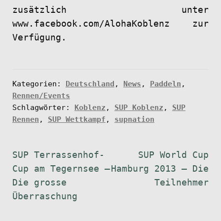
zusätzlich unter
www.facebook.com/AlohaKoblenz zur
Verfügung.
Kategorien:
Deutschland
,
News
,
Paddeln
,
Rennen/Events
Schlagwörter:
Koblenz
,
SUP Koblenz
,
SUP
Rennen
,
SUP Wettkampf
,
supnation
Beitragsnavigation
Vorheriger
Nächster
SUP Terrassenhof-
SUP World Cup
Beitrag:
Beitrag:
Cup am Tegernsee –
Hamburg 2013 – Die
Die grosse
Teilnehmer
Überraschung