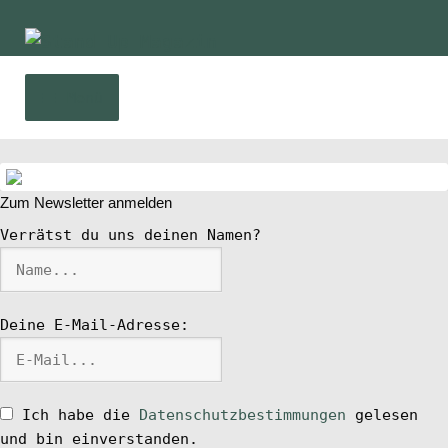
Zur
Zum
Navigation
Inhalt
springen
springen
Menü
Home
Zum Newsletter anmelden
News
Verrätst du uns deinen Namen?
Wing und Foil
Deine E-Mail-Adresse:
SUP-Events
Ratgeber
Ich habe die
Datenschutzbestimmungen
gelesen
und bin einverstanden.
Das Magazin