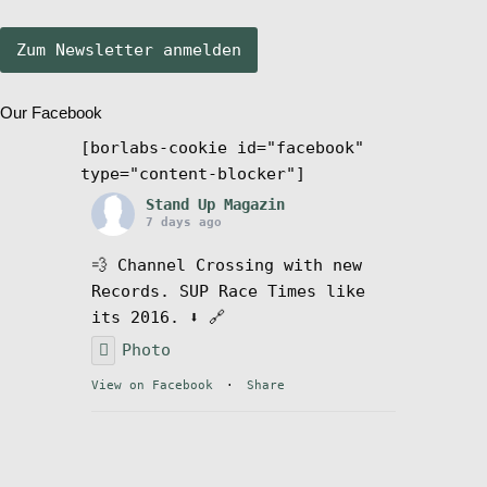
Stand Up Magazin TV
Our Facebook
SPOT FINDER
[borlabs-cookie id="facebook"
type="content-blocker"]
Mein Konto
Stand Up Magazin
7 days ago
💨 Channel Crossing with new
Records. SUP Race Times like
its 2016. ⬇️ 🔗
Photo
View on Facebook
·
Share