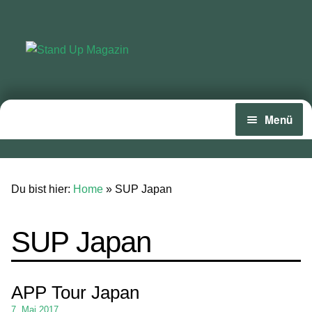
Zur
Zum
Navigation
Inhalt
springen
springen
Menü
Home
News
Du bist hier:
Home
»
SUP Japan
Wing und Foil
SUP Japan
SUP-Events
Ratgeber
APP Tour Japan
Das Magazin
7. Mai 2017