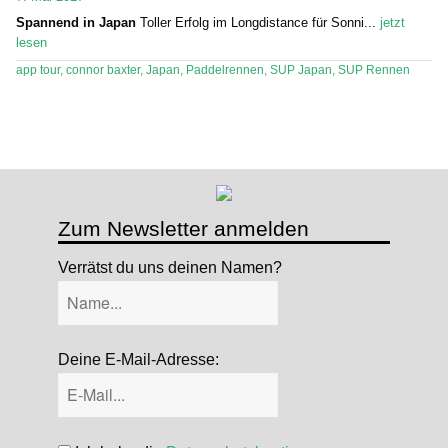
Spannend in Japan
Toller Erfolg im Longdistance für Sonni...
jetzt
Stand Up Magazin TV
lesen
SPOT FINDER
app tour
,
connor baxter
,
Japan
,
Paddelrennen
,
SUP Japan
,
SUP Rennen
Mein Konto
Zum Newsletter anmelden
Verrätst du uns deinen Namen?
Deine E-Mail-Adresse: