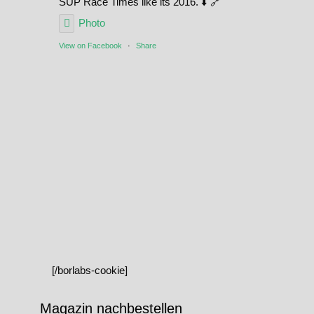
SUP Race Times like its 2016. ⬇️ 🔗
Photo
View on Facebook
·
Share
[/borlabs-cookie]
Magazin nachbestellen