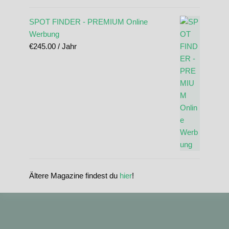
SPOT FINDER - PREMIUM Online
Werbung
€
245.00
/ Jahr
Ältere Magazine findest du
hier
!
standupmagazin
standupmagazin
Nov. 28
standupmagazin
Forever missed, never forgotten! 💔 @amandine_chazot
Nov. 28