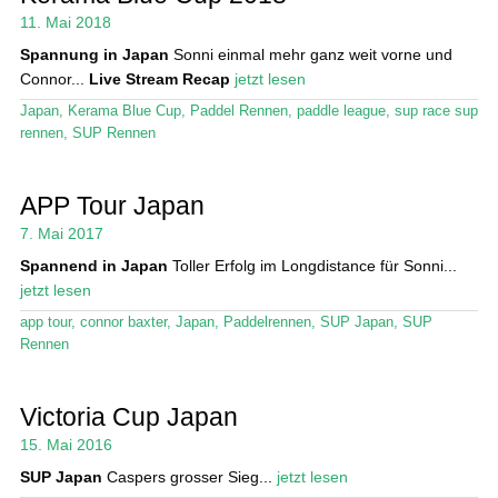
Das Magazin
11. Mai 2018
Spannung in Japan
Sonni einmal mehr ganz weit vorne und
Stand Up Magazin TV
Connor...
Live Stream Recap
jetzt lesen
SPOT FINDER
Japan
,
Kerama Blue Cup
,
Paddel Rennen
,
paddle league
,
sup race sup
rennen
,
SUP Rennen
Mein Konto
APP Tour Japan
7. Mai 2017
Spannend in Japan
Toller Erfolg im Longdistance für Sonni...
jetzt lesen
app tour
,
connor baxter
,
Japan
,
Paddelrennen
,
SUP Japan
,
SUP
Rennen
Victoria Cup Japan
15. Mai 2016
SUP Japan
Caspers grosser Sieg...
jetzt lesen